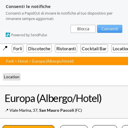
Consenti le notifiche
Consenti le notifiche
Consenti a PapidO.it di inviare le notifiche al tuo dispositivo per
Consenti a PapidO.it di inviare le notifiche al tuo dispositivo per
rimanere sempre aggiornati
rimanere sempre aggiornati
Blocca
Blocca
Consenti
Consenti
Powered by SendPulse
Powered by SendPulse
📍️
Forli
Discoteche
Ristoranti
Cocktail Bar
Locatio
Forli
>
Hotel
>
Europa (Albergo/Hotel)
Location
Europa (Albergo/Hotel)
📍️
Viale Marina, 37,
San Mauro Pascoli
(FC)