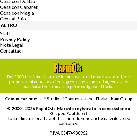
Cena con Delitto
Cena con Cabaret
Cena con Magia
Cena al Buio
ALTRO
Staff
Privacy Policy
Note Legali
Contattaci
Dal 2000 forniamo il punto d’incontro a tutti i nostri visitatori, per
prenotazioni cene, tavoli ed ingressi con sconti ed agevolazioni
particolari nelle location più prestigiose d’Italia.
Comunicazione:
Il 1° Studio di Comunicazione d'Italia -
Kam Group
© 2000 - 2026 PapidO.it, Marchio registrato in concessione a
Gruppo Papido srl
Tutti i diritti riservati, vietata la riproduzione anche parziale senza
consenso.
P.IVA 05474930962