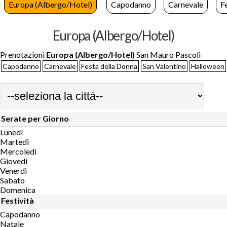
Europa (Albergo/Hotel)
Capodanno
Carnevale
F
Europa (Albergo/Hotel)
Prenotazioni
Europa (Albergo/Hotel)
San Mauro Pascoli
Capodanno
Carnevale
Festa della Donna
San Valentino
Halloween
Serate per Giorno
Lunedì
Martedì
Mercoledì
Giovedì
Venerdì
Sabato
Domenica
Festività
Capodanno
Natale