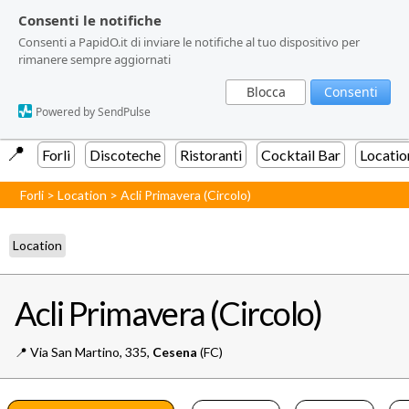
Consenti le notifiche
Consenti le notifiche
Consenti a PapidO.it di inviare le notifiche al tuo dispositivo per
Consenti a PapidO.it di inviare le notifiche al tuo dispositivo per
rimanere sempre aggiornati
rimanere sempre aggiornati
Blocca
Blocca
Consenti
Consenti
Powered by SendPulse
Powered by SendPulse
📍️
Forli
Discoteche
Ristoranti
Cocktail Bar
Locatio
Forli
>
Location
>
Acli Primavera (Circolo)
Location
Acli Primavera (Circolo)
📍️
Via San Martino, 335,
Cesena
(FC)