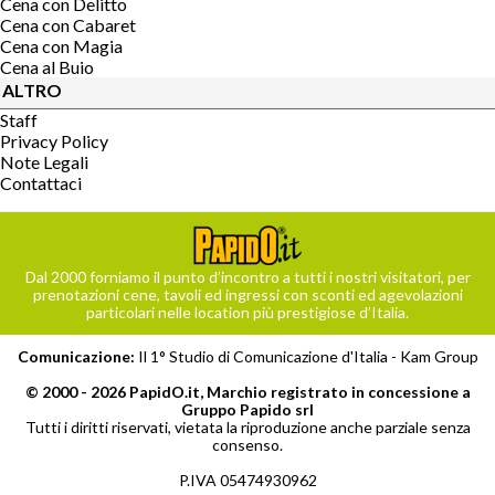
Cena con Delitto
Cena con Cabaret
Cena con Magia
Cena al Buio
ALTRO
Staff
Privacy Policy
Note Legali
Contattaci
Dal 2000 forniamo il punto d’incontro a tutti i nostri visitatori, per
prenotazioni cene, tavoli ed ingressi con sconti ed agevolazioni
particolari nelle location più prestigiose d’Italia.
Comunicazione:
Il 1° Studio di Comunicazione d'Italia -
Kam Group
© 2000 - 2026 PapidO.it, Marchio registrato in concessione a
Gruppo Papido srl
Tutti i diritti riservati, vietata la riproduzione anche parziale senza
consenso.
P.IVA 05474930962