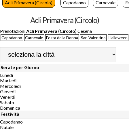
Acli Primavera (Circolo)
Capodanno
Carnevale
F
Acli Primavera (Circolo)
Prenotazioni
Acli Primavera (Circolo)
Cesena
Capodanno
Carnevale
Festa della Donna
San Valentino
Halloween
Serate per Giorno
Lunedì
Martedì
Mercoledì
Giovedì
Venerdì
Sabato
Domenica
Festività
Capodanno
Natale