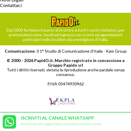
Contattaci
Dal 2000 forniamo il punto d’incontro a tutti i nostri visitatori, per
prenotazioni cene, tavoli ed ingressi con sconti ed agevolazioni
particolari nelle location più prestigiose d’Italia.
Comunicazione:
Il 1° Studio di Comunicazione d'Italia -
Kam Group
© 2000 - 2026 PapidO.it, Marchio registrato in concessione a
Gruppo Papido srl
Tutti i diritti riservati, vietata la riproduzione anche parziale senza
consenso.
P.IVA 05474930962
ISCRIVITI AL CANALE WHATSAPP
Rimani sempre aggiornato sui prossimi eventi e novità