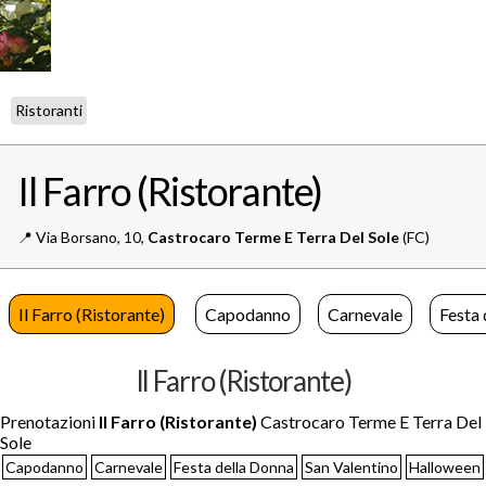
Ristoranti
Il Farro (Ristorante)
📍️
Via Borsano, 10,
Castrocaro Terme E Terra Del Sole
(FC)
Il Farro (Ristorante)
Capodanno
Carnevale
Festa 
Il Farro (Ristorante)
Prenotazioni
Il Farro (Ristorante)
Castrocaro Terme E Terra Del
Sole
Capodanno
Carnevale
Festa della Donna
San Valentino
Halloween