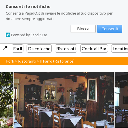
Consenti le notifiche
Consenti le notifiche
Consenti a PapidO.it di inviare le notifiche al tuo dispositivo per
Consenti a PapidO.it di inviare le notifiche al tuo dispositivo per
rimanere sempre aggiornati
rimanere sempre aggiornati
Blocca
Blocca
Consenti
Consenti
Powered by SendPulse
Powered by SendPulse
📍️
Forli
Discoteche
Ristoranti
Cocktail Bar
Locatio
Forli
>
Ristoranti
>
Il Farro (Ristorante)