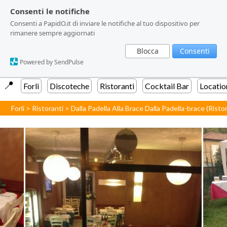
Consenti le notifiche
Consenti le notifiche
Consenti a PapidO.it di inviare le notifiche al tuo dispositivo per
Consenti a PapidO.it di inviare le notifiche al tuo dispositivo per
rimanere sempre aggiornati
rimanere sempre aggiornati
Blocca
Blocca
Consenti
Consenti
Powered by SendPulse
Powered by SendPulse
📍️
Forli
Discoteche
Ristoranti
Cocktail Bar
Locatio
Forli
>
Ristoranti
>
Dalla Padella Alla Brace Dalla Padella-brace (Risto