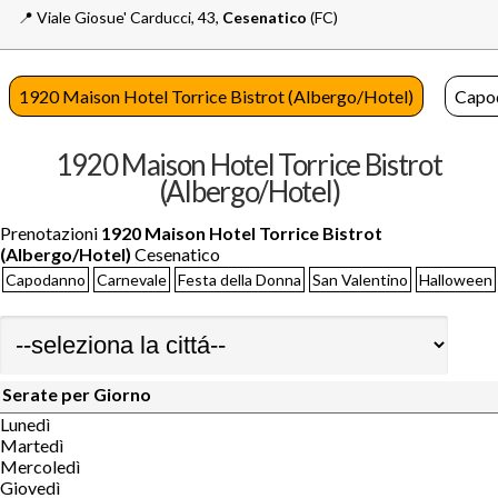
📍️
Viale Giosue' Carducci, 43,
Cesenatico
(FC)
1920 Maison Hotel Torrice Bistrot (Albergo/Hotel)
Capo
1920 Maison Hotel Torrice Bistrot
(Albergo/Hotel)
Prenotazioni
1920 Maison Hotel Torrice Bistrot
(Albergo/Hotel)
Cesenatico
Capodanno
Carnevale
Festa della Donna
San Valentino
Halloween
Serate per Giorno
Lunedì
Martedì
Mercoledì
Giovedì