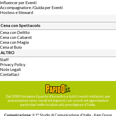
Influencer per Eventi
Accompagnatore /Guida per Eventi
Hostess e Steward
Cena con Spettacolo
Cena con Delitto
Cena con Cabaret
Cena con Magia
Cena al Buio
ALTRO
Staff
Privacy Policy
Note Legali
Contattaci
Dal 2000 forniamo il punto d’incontro a tutti i nostri visitatori, per
prenotazioni cene, tavoli ed ingressi con sconti ed agevolazioni
particolari nelle location più prestigiose d’Italia.
Comunicazione:
Il 1° Studio di Comunicazione d'Italia -
Kam Group