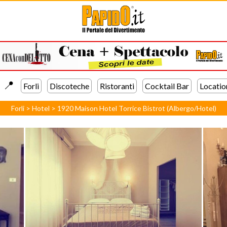
📍️
Forli
Discoteche
Ristoranti
Cocktail Bar
Locatio
Forli
>
Hotel
>
1920 Maison Hotel Torrice Bistrot (Albergo/Hotel)