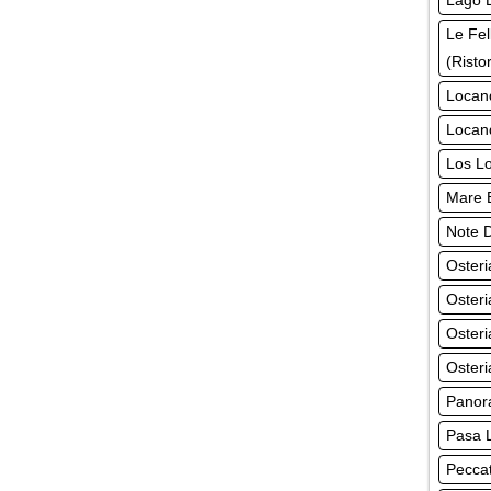
Lago L
Le Fel
(Risto
Locand
Locan
Los Lo
Mare B
Note D
Osteri
Osteri
Osteri
Osteri
Panora
Pasa L
Peccat