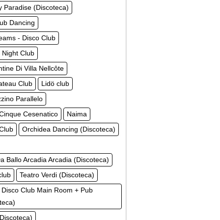
 Paradise (Discoteca)
lub Dancing
eams - Disco Club
 Night Club
tine Di Villa Nellcôte
ateau Club
Lidö club
ino Parallelo
Cinque Cesenatico
Naima
 Club
Orchidea Dancing (Discoteca)
a Ballo Arcadia Arcadia (Discoteca)
club
Teatro Verdi (Discoteca)
 Disco Club Main Room + Pub
teca)
(Discoteca)