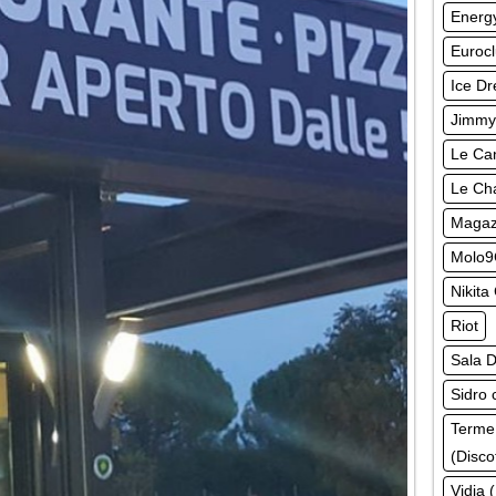
Energy
Euroc
Ice Dr
Jimmy
Le Can
Le Ch
Magazz
Molo9
Nikita
Riot
Sala D
Sidro 
Terme
(Disco
Vidia 