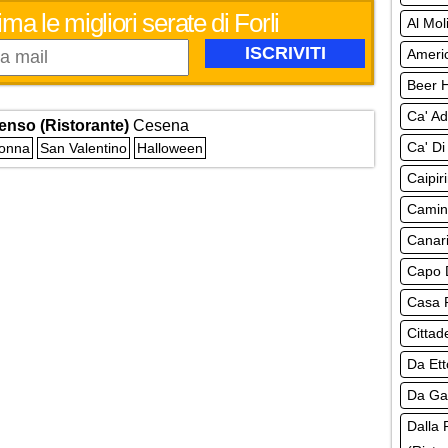
ma le migliori serate di Forli
Al Mol
Americ
Beer H
Ca' Ad
nso (Ristorante)
Cesena
Ca' Di
Donna
San Valentino
Halloween
Caipir
Camine
Canari
Capo D
Casa R
Cittad
Da Ett
Da Gab
Dalla 