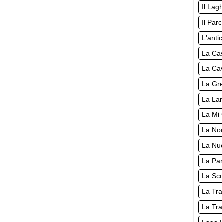
Il Lag
Il Par
L'anti
La Cas
La Cav
La Gre
La Lan
La Mi 
La Noc
La Nuo
La Pan
La Sco
La Tra
La Tra