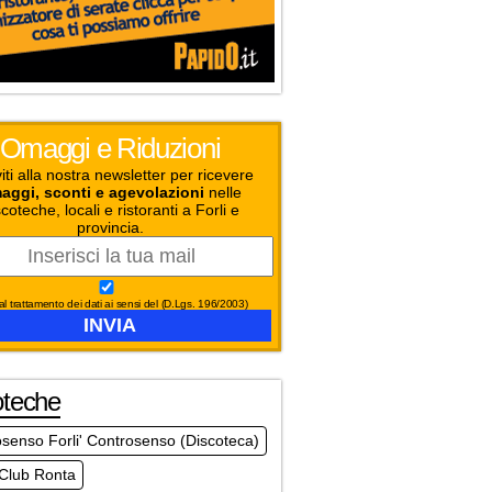
Omaggi e Riduzioni
viti alla nostra newsletter per ricevere
aggi, sconti e agevolazioni
nelle
coteche, locali e ristoranti a Forli e
provincia.
l trattamento dei dati ai sensi del (D.Lgs. 196/2003)
oteche
senso Forli' Controsenso (Discoteca)
 Club Ronta