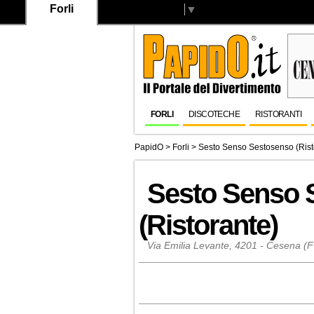
Forli
Select Language
▼
FORLI
DISCOTECHE
RISTORANTI
PapidO
>
Forli
>
Sesto Senso Sestosenso (Rist
Sesto Senso 
(Ristorante)
Via Emilia Levante, 4201 - Cesena (