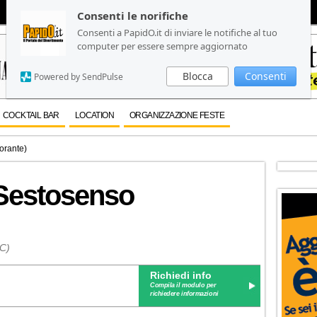
Consenti le norifiche
Consenti le norifiche
Consenti a PapidO.it di inviare le notifiche al tuo
Consenti a PapidO.it di inviare le notifiche al tuo
computer per essere sempre aggiornato
computer per essere sempre aggiornato
Blocca
Blocca
Consenti
Consenti
Powered by SendPulse
Powered by SendPulse
COCKTAIL BAR
LOCATION
ORGANIZZAZIONE FESTE
orante)
Sestosenso
FC)
Richiedi info
Compila il modulo per
richiedere informazioni