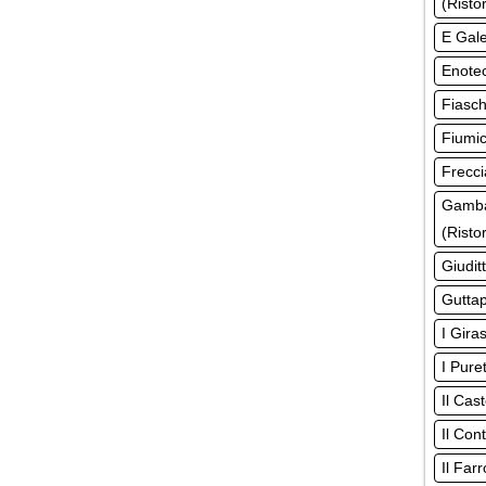
(Risto
E Gale
Enotec
Fiasch
Fiumic
Frecci
Gamba
(Risto
Giudit
Guttap
I Gira
I Pure
Il Cas
Il Con
Il Far