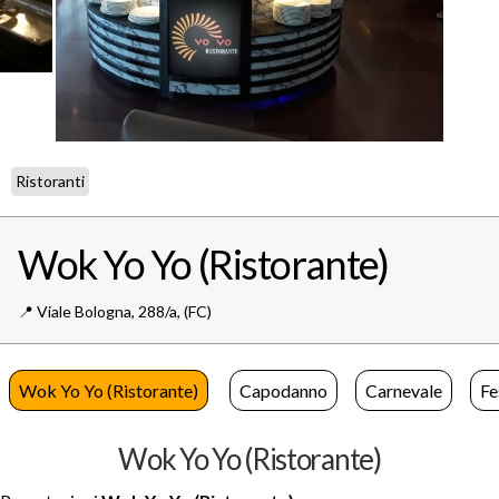
Ristoranti
Wok Yo Yo (Ristorante)
📍️
Viale Bologna, 288/a,
(FC)
Wok Yo Yo (Ristorante)
Capodanno
Carnevale
Fe
Wok Yo Yo (Ristorante)