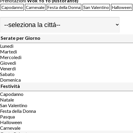
Prenotazioni
Wok Yo Yo (Ristorante)
Capodanno
Carnevale
Festa della Donna
San Valentino
Halloween
Serate per Giorno
Lunedì
Martedì
Mercoledì
Giovedì
Venerdì
Sabato
Domenica
Festività
Capodanno
Natale
San Valentino
Festa della Donna
Pasqua
Halloween
Carnevale