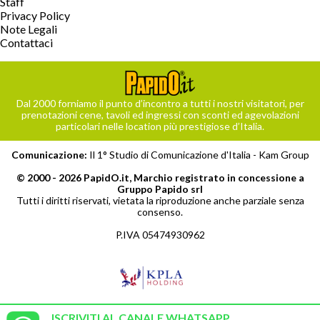
Staff
Privacy Policy
Note Legali
Contattaci
Dal 2000 forniamo il punto d’incontro a tutti i nostri visitatori, per
prenotazioni cene, tavoli ed ingressi con sconti ed agevolazioni
particolari nelle location più prestigiose d’Italia.
Comunicazione:
Il 1° Studio di Comunicazione d'Italia -
Kam Group
© 2000 - 2026 PapidO.it, Marchio registrato in concessione a
Gruppo Papido srl
Tutti i diritti riservati, vietata la riproduzione anche parziale senza
consenso.
P.IVA 05474930962
ISCRIVITI AL CANALE WHATSAPP