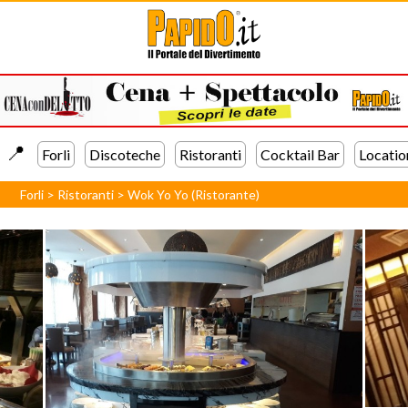
📍️
Forli
Discoteche
Ristoranti
Cocktail Bar
Locatio
Forli
>
Ristoranti
>
Wok Yo Yo (Ristorante)