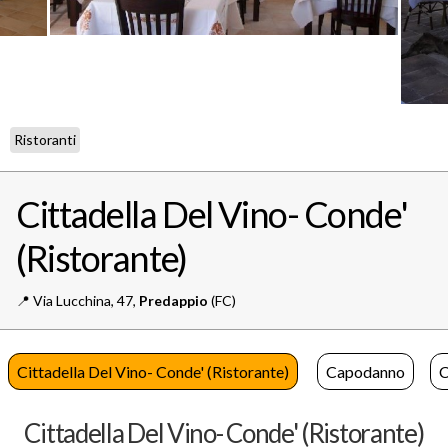
Ristoranti
Cittadella Del Vino- Conde'
(Ristorante)
📍️
Via Lucchina, 47,
Predappio
(FC)
Cittadella Del Vino- Conde' (Ristorante)
Capodanno
C
Cittadella Del Vino- Conde' (Ristorante)