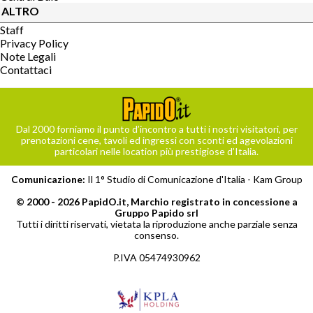
ALTRO
Staff
Privacy Policy
Note Legali
Contattaci
Dal 2000 forniamo il punto d’incontro a tutti i nostri visitatori, per
prenotazioni cene, tavoli ed ingressi con sconti ed agevolazioni
particolari nelle location più prestigiose d’Italia.
Comunicazione:
Il 1° Studio di Comunicazione d'Italia -
Kam Group
© 2000 - 2026 PapidO.it, Marchio registrato in concessione a
Gruppo Papido srl
Tutti i diritti riservati, vietata la riproduzione anche parziale senza
consenso.
P.IVA 05474930962