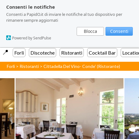
Consenti le notifiche
Consenti le notifiche
Consenti a PapidO.it di inviare le notifiche al tuo dispositivo per
Consenti a PapidO.it di inviare le notifiche al tuo dispositivo per
rimanere sempre aggiornati
rimanere sempre aggiornati
Blocca
Blocca
Consenti
Consenti
Powered by SendPulse
Powered by SendPulse
📍️
Forli
Discoteche
Ristoranti
Cocktail Bar
Locatio
Forli
>
Ristoranti
>
Cittadella Del Vino- Conde' (Ristorante)