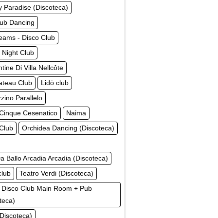
 Paradise (Discoteca)
lub Dancing
eams - Disco Club
 Night Club
tine Di Villa Nellcôte
ateau Club
Lidö club
ino Parallelo
Cinque Cesenatico
Naima
 Club
Orchidea Dancing (Discoteca)
a Ballo Arcadia Arcadia (Discoteca)
club
Teatro Verdi (Discoteca)
 Disco Club Main Room + Pub
teca)
(Discoteca)