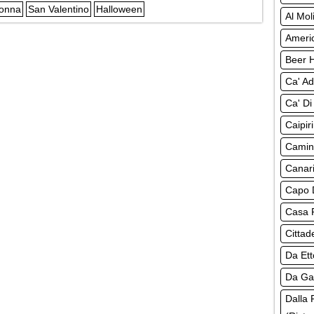
Donna
San Valentino
Halloween
Al Mol
Americ
Beer H
Ca' Ad
Ca' Di
Caipir
Camine
Canari
Capo D
Casa R
Cittad
Da Ett
Da Gab
Dalla 