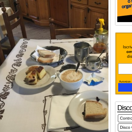
Iscri
om
dis
Autorizzo a
Disc
Contro
Disco