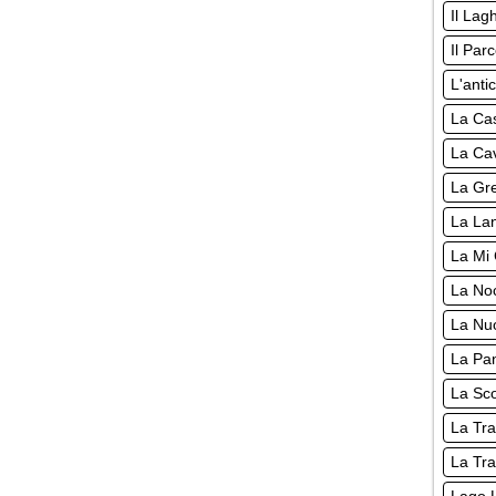
Il Lag
Il Par
L'anti
La Cas
La Cav
La Gre
La Lan
La Mi 
La Noc
La Nuo
La Pan
La Sco
La Tra
La Tra