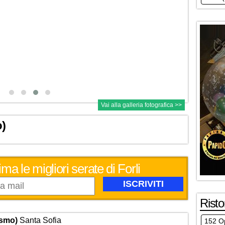
Vai alla galleria fotografica >>
o)
ma le migliori serate di Forli
Risto
ismo)
Santa Sofia
152 Op