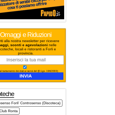
Omaggi e Riduzioni
viti alla nostra newsletter per ricevere
aggi, sconti e agevolazioni
nelle
coteche, locali e ristoranti a Forli e
provincia.
l trattamento dei dati ai sensi del (D.Lgs. 196/2003)
oteche
senso Forli' Controsenso (Discoteca)
 Club Ronta