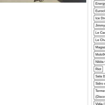
Energy
Euroc
Ice Dr
Jimmy
Le Can
Le Ch
Magazz
Molo9
Nikita
Riot
Sala D
Sidro 
Terme
(Disco
Vidia 