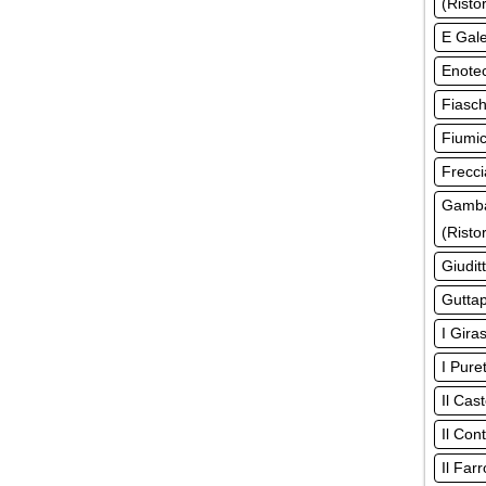
(Risto
E Gale
Enotec
Fiasch
Fiumic
Frecci
Gamba
(Risto
Giudit
Guttap
I Gira
I Pure
Il Cas
Il Con
Il Far