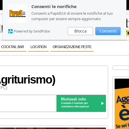
Consenti le norifiche
Consenti le norifiche
Consenti a PapidO.it di inviare le notifiche al tuo
Consenti a PapidO.it di inviare le notifiche al tuo
computer per essere sempre aggiornato
computer per essere sempre aggiornato
Blocca
Blocca
Consenti
Consenti
Powered by SendPulse
Powered by SendPulse
COCKTAIL BAR
LOCATION
ORGANIZZAZIONE FESTE
Agriturismo)
 (FC)
Richiedi info
Compila il modulo per
richiedere informazioni