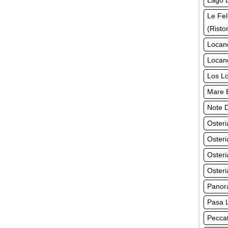
Lago L
Le Fel
(Risto
Locand
Locan
Los Lo
Mare B
Note D
Osteri
Osteri
Osteri
Osteri
Panora
Pasa L
Peccat