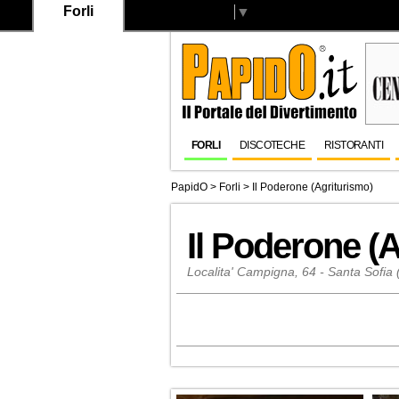
Forli
Select Language
▼
FORLI
DISCOTECHE
RISTORANTI
PapidO
>
Forli
>
Il Poderone (Agriturismo)
Il Poderone (
Localita' Campigna, 64 - Santa Sofia