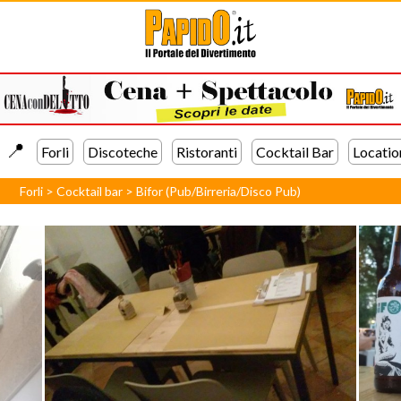
📍️
Forli
Discoteche
Ristoranti
Cocktail Bar
Locatio
Forli
>
Cocktail bar
>
Bifor (Pub/Birreria/Disco Pub)