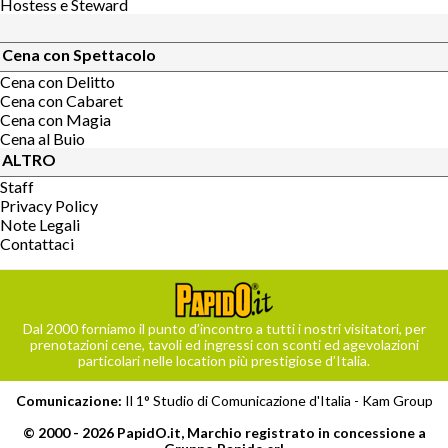
Hostess e Steward
Cena con Spettacolo
Cena con Delitto
Cena con Cabaret
Cena con Magia
Cena al Buio
ALTRO
Staff
Privacy Policy
Note Legali
Contattaci
Dal 2000 forniamo il punto d’incontro a tutti i nostri visitatori, per
prenotazioni cene, tavoli ed ingressi con sconti ed agevolazioni
particolari nelle location più prestigiose d’Italia.
Comunicazione:
Il 1° Studio di Comunicazione d'Italia -
Kam Group
© 2000 - 2026 PapidO.it, Marchio registrato in concessione a