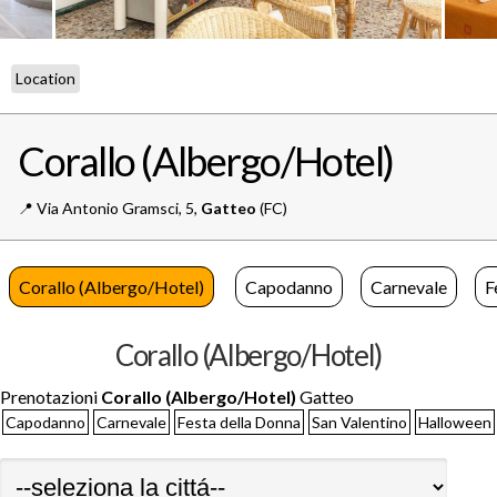
Location
Corallo (Albergo/Hotel)
📍️
Via Antonio Gramsci, 5,
Gatteo
(FC)
Corallo (Albergo/Hotel)
Capodanno
Carnevale
F
Corallo (Albergo/Hotel)
Prenotazioni
Corallo (Albergo/Hotel)
Gatteo
Capodanno
Carnevale
Festa della Donna
San Valentino
Halloween