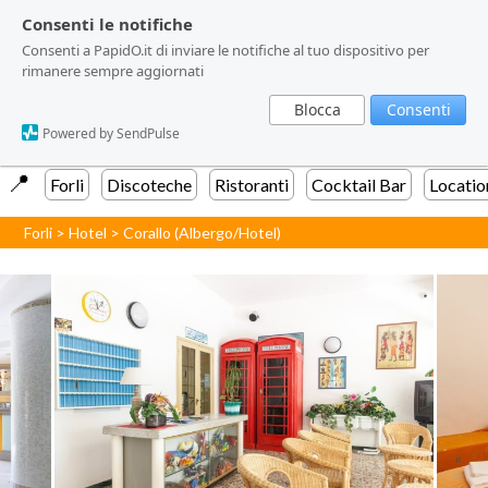
Consenti le notifiche
Consenti le notifiche
Consenti a PapidO.it di inviare le notifiche al tuo dispositivo per
Consenti a PapidO.it di inviare le notifiche al tuo dispositivo per
rimanere sempre aggiornati
rimanere sempre aggiornati
Blocca
Blocca
Consenti
Consenti
Powered by SendPulse
Powered by SendPulse
📍️
Forli
Discoteche
Ristoranti
Cocktail Bar
Locatio
Forli
>
Hotel
>
Corallo (Albergo/Hotel)