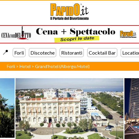
📍️
Forli
Discoteche
Ristoranti
Cocktail Bar
Locatio
Forli
>
Hotel
>
Grand'hotel (Albergo/Hotel)