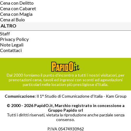
Cena con Delitto
Cena con Cabaret
Cena con Magia
Cena al Buio
ALTRO
Staff
Privacy Policy
Note Legali
Contattaci
Dal 2000 forniamo il punto d’incontro a tutti i nostri visitatori, per
prenotazioni cene, tavoli ed ingressi con sconti ed agevolazioni
particolari nelle location più prestigiose d’Italia.
Comunicazione:
Il 1° Studio di Comunicazione d'Italia -
Kam Group
© 2000 - 2026 PapidO.it, Marchio registrato in concessione a
Gruppo Papido srl
Tutti i diritti riservati, vietata la riproduzione anche parziale senza
consenso.
P.IVA 05474930962