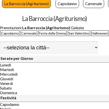
La Barroccia (Agriturismo)
Capodanno
Carnevale
La Barroccia (Agriturismo)
Prenotazioni
La Barroccia (Agriturismo)
Galeata
Capodanno
Carnevale
Festa della Donna
San Valentino
Halloween
Serate per Giorno
Lunedì
Martedì
Mercoledì
Giovedì
Venerdì
Sabato
Domenica
Festività
Capodanno
Natale