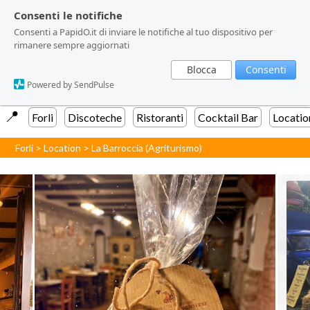
Consenti le notifiche
Consenti le notifiche
Consenti a PapidO.it di inviare le notifiche al tuo dispositivo per
Consenti a PapidO.it di inviare le notifiche al tuo dispositivo per
rimanere sempre aggiornati
rimanere sempre aggiornati
Blocca
Blocca
Consenti
Consenti
Powered by SendPulse
Powered by SendPulse
📍️
Forli
Discoteche
Ristoranti
Cocktail Bar
Locatio
Forli
>
Location
>
La Barroccia (Agriturismo)