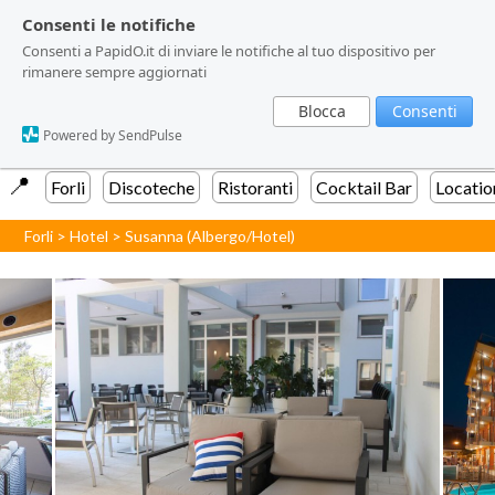
Consenti le notifiche
Consenti le notifiche
Consenti a PapidO.it di inviare le notifiche al tuo dispositivo per
Consenti a PapidO.it di inviare le notifiche al tuo dispositivo per
rimanere sempre aggiornati
rimanere sempre aggiornati
Blocca
Blocca
Consenti
Consenti
Powered by SendPulse
Powered by SendPulse
📍️
Forli
Discoteche
Ristoranti
Cocktail Bar
Locatio
Forli
>
Hotel
>
Susanna (Albergo/Hotel)