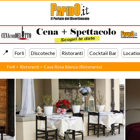
📍️
Forli
Discoteche
Ristoranti
Cocktail Bar
Locatio
Forli
>
Ristoranti
>
Casa Rosa Bianca (Ristorante)