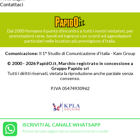
Contattaci
Dal 2000 forniamo il punto d’incontro a tutti i nostri visitatori, per
prenotazioni cene, tavoli ed ingressi con sconti ed agevolazioni
particolari nelle location più prestigiose d’Italia.
Comunicazione:
Il 1° Studio di Comunicazione d'Italia -
Kam Group
© 2000 - 2026 PapidO.it, Marchio registrato in concessione a
Gruppo Papido srl
Tutti i diritti riservati, vietata la riproduzione anche parziale senza
consenso.
P.IVA 05474930962
ISCRIVITI AL CANALE WHATSAPP
Rimani sempre aggiornato sui prossimi eventi e novità