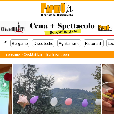
📍️
Bergamo
Discoteche
Agriturismo
Ristoranti
Loc
Bergamo
>
Cocktail bar
>
Bar Evergreen