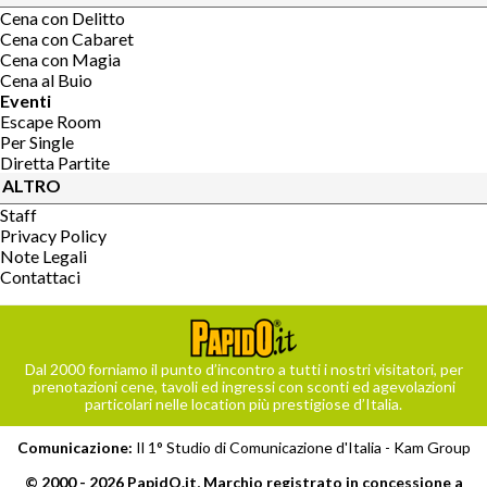
Cena con Delitto
Cena con Cabaret
Cena con Magia
Cena al Buio
Eventi
Escape Room
Per Single
Diretta Partite
ALTRO
Staff
Privacy Policy
Note Legali
Contattaci
Dal 2000 forniamo il punto d’incontro a tutti i nostri visitatori, per
prenotazioni cene, tavoli ed ingressi con sconti ed agevolazioni
particolari nelle location più prestigiose d’Italia.
Comunicazione:
Il 1° Studio di Comunicazione d'Italia -
Kam Group
© 2000 - 2026 PapidO.it, Marchio registrato in concessione a