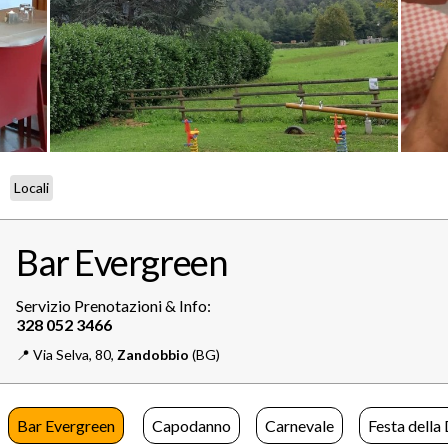
Locali
Bar Evergreen
Servizio Prenotazioni & Info:
📍️
Via Selva, 80,
Zandobbio
(BG)
Bar Evergreen
Capodanno
Carnevale
Festa della