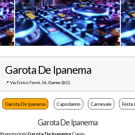
Garota De Ipanema
📍️
Via Enrico Fermi, 56,
Curno
(BG)
Garota De Ipanema
Capodanno
Carnevale
Festa 
Garota De Ipanema
Prenotazioni
Garota De Ipanema
Curno