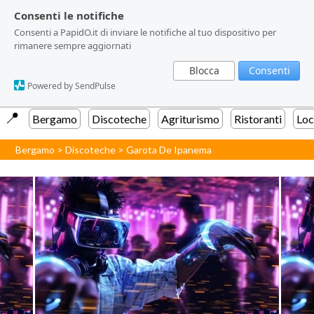
Consenti le notifiche
Consenti le notifiche
Consenti a PapidO.it di inviare le notifiche al tuo dispositivo per
Consenti a PapidO.it di inviare le notifiche al tuo dispositivo per
rimanere sempre aggiornati
rimanere sempre aggiornati
Blocca
Blocca
Consenti
Consenti
Powered by SendPulse
Powered by SendPulse
📍️
Bergamo
Discoteche
Agriturismo
Ristoranti
Loc
Bergamo
>
Discoteche
>
Garota De Ipanema