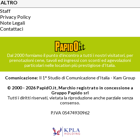
ALTRO
Staff
Privacy Policy
Note Legali
Contattaci
Dal 2000 forniamo il punto d’incontro a tutti i nostri visitatori, per
prenotazioni cene, tavoli ed ingressi con sconti ed agevolazioni
particolari nelle location più prestigiose d’Italia.
Comunicazione:
Il 1° Studio di Comunicazione d'Italia -
Kam Group
© 2000 - 2026 PapidO.it, Marchio registrato in concessione a
Gruppo Papido srl
Tutti i diritti riservati, vietata la riproduzione anche parziale senza
consenso.
P.IVA 05474930962