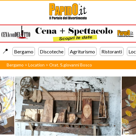
📍️
Bergamo
Discoteche
Agriturismo
Ristoranti
Loc
Bergamo
>
Location
>
Orat. S.giovanni Bosco