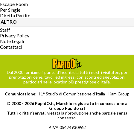
Escape Room
Per Single
Diretta Partite
ALTRO
Staff
Privacy Policy
Note Legali
Contattaci
Dal 2000 forniamo il punto d’incontro a tutti i nostri visitatori, per
prenotazioni cene, tavoli ed ingressi con sconti ed agevolazioni
particolari nelle location più prestigiose d’Italia.
Comunicazione:
Il 1° Studio di Comunicazione d'Italia -
Kam Group
© 2000 - 2026 PapidO.it, Marchio registrato in concessione a
Gruppo Papido srl
Tutti i diritti riservati, vietata la riproduzione anche parziale senza
consenso.
P.IVA 05474930962