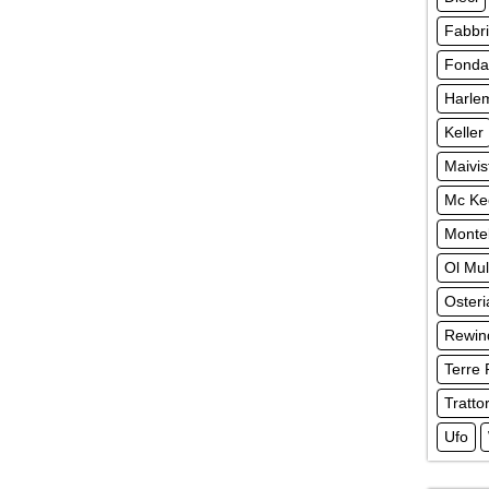
Fabbr
Fonda
Harle
Keller
Maivis
Mc Ke
Monte
Ol Mul
Osteri
Rewin
Terre 
Tratto
Ufo