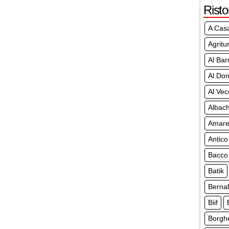
Risto
A Cas
Agritu
Al Bar
Al Don
Al Vec
Albach
Amar
Antico
Bacco
Batik
Berna
Biif
Borgh