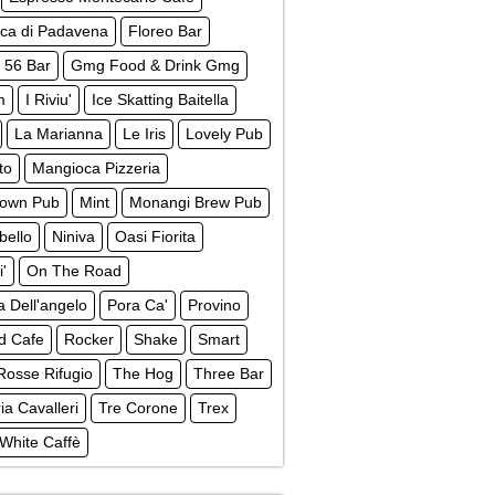
ica di Padavena
Floreo Bar
 56 Bar
Gmg Food & Drink Gmg
m
I Riviu'
Ice Skatting Baitella
La Marianna
Le Iris
Lovely Pub
to
Mangioca Pizzeria
own Pub
Mint
Monangi Brew Pub
bello
Niniva
Oasi Fiorita
i'
On The Road
a Dell'angelo
Pora Ca'
Provino
d Cafe
Rocker
Shake
Smart
Rosse Rifugio
The Hog
Three Bar
ria Cavalleri
Tre Corone
Trex
White Caffè