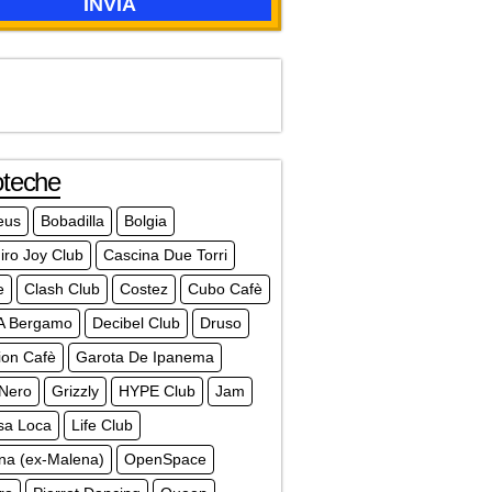
oteche
eus
Bobadilla
Bolgia
iro Joy Club
Cascina Due Torri
e
Clash Club
Costez
Cubo Cafè
A Bergamo
Decibel Club
Druso
ion Cafè
Garota De Ipanema
 Nero
Grizzly
HYPE Club
Jam
sa Loca
Life Club
na (ex-Malena)
OpenSpace