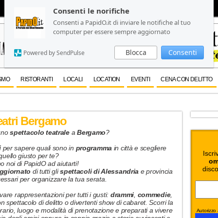
Consenti le norifiche
Consenti le norifiche
Consenti a PapidO.it di inviare le notifiche al tuo
Consenti a PapidO.it di inviare le notifiche al tuo
computer per essere sempre aggiornato
computer per essere sempre aggiornato
Blocca
Blocca
Consenti
Consenti
Powered by SendPulse
Powered by SendPulse
SMO
RISTORANTI
LOCALI
LOCATION
EVENTI
CENA CON DELITTO
eatri Bergamo
 uno
spettacolo teatrale
a
Bergamo
?
i
per sapere quali sono in
programma
in città e scegliere
Iscri
quello giusto per te?
om
o noi di PapidO ad aiutarti!
disco
ggiornato
di tutti gli
spettacoli di Alessandria
e provincia
cessari per organizzare la tua serata.
vare rappresentazioni per tutti i gusti:
drammi
,
commedie
,
n spettacolo di delitto o divertenti show di cabaret. Scorri la
 orario, luogo e modalità di prenotazione e preparati a vivere
Autorizzo a