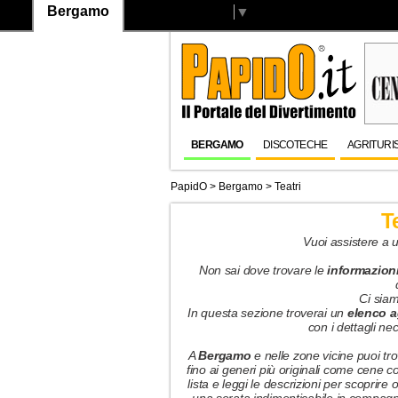
Bergamo
Select Language
▼
BERGAMO
DISCOTECHE
AGRITURI
PapidO
>
Bergamo
>
Teatri
T
Vuoi assistere a
Non sai dove trovare le
informazion
Ci siam
In questa sezione troverai un
elenco a
con i dettagli ne
A
Bergamo
e nelle zone vicine puoi tro
fino ai generi più originali come cene co
lista e leggi le descrizioni per scoprire