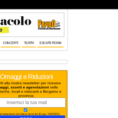
CONCERTI
TEATRI
ESCAPE ROOM
Omaggi e Riduzioni
viti alla nostra newsletter per ricevere
aggi, sconti e agevolazioni
nelle
teche, locali e ristoranti a Bergamo e
provincia.
l trattamento dei dati ai sensi del (D.Lgs. 196/2003)