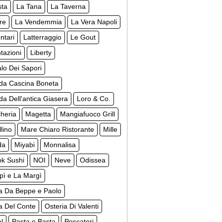
sta
La Tana
La Taverna
re
La Vendemmia
La Vera Napoli
ntari
Latterraggio
Le Gout
tazioni
Liberty
lo Dei Sapori
da Cascina Boneta
a Dell'antica Giasera
Loro & Co.
cheria
Magetta
Mangiafuoco Grill
lino
Mare Chiaro Ristorante
Mille
da
Miyabi
Monnalisa
k Sushi
NOI
Neve
Odissea
pì e La Margì
ia Da Beppe e Paolo
a Del Conte
Osteria Di Valenti
al
Pasta e Basta
Pescatori