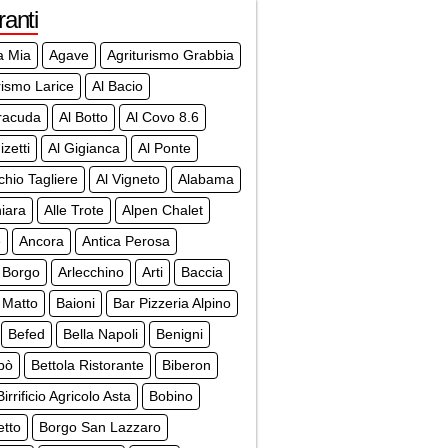
ranti
a Mia
Agave
Agriturismo Grabbia
rismo Larice
Al Bacio
racuda
Al Botto
Al Covo 8.6
izetti
Al Gigianca
Al Ponte
chio Tagliere
Al Vigneto
Alabama
iara
Alle Trote
Alpen Chalet
e
Ancora
Antica Perosa
 Borgo
Arlecchino
Arti
Baccia
 Matto
Baioni
Bar Pizzeria Alpino
Befed
Bella Napoli
Benigni
bò
Bettola Ristorante
Biberon
Birrificio Agricolo Asta
Bobino
etto
Borgo San Lazzaro