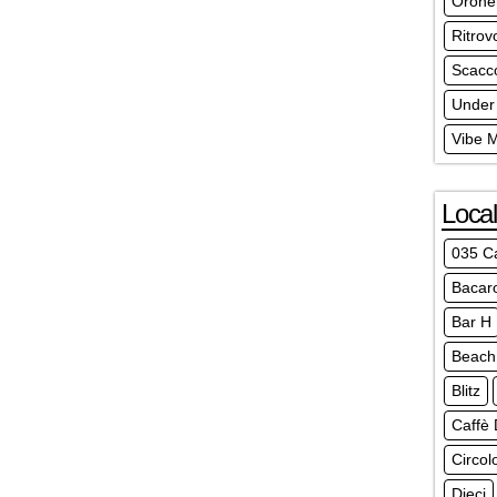
Orone
Ritrov
Scacc
Under
Vibe 
Local
035 C
Bacar
Bar H
Beach 
Blitz
Caffè 
Circol
Dieci