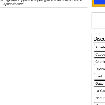
a degli amici oppure in coppia grazie a storie avvincenti e
appassionanti.
Disc
Amad
Capog
Charli
DIVIN
Evolut
Gatto
La Ca
Nottur