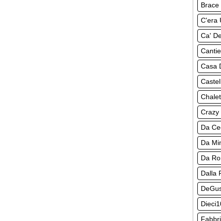
Brace 
C'era 
Ca' De
Cantie
Casa 
Castel
Chalet
Crazy
Da Ce
Da M
Da R
Dalla 
DeGus
Dieci1
Fabbri