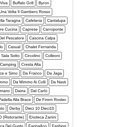
Viva
Buffalo Grill
Byron
Una Volta Il Gambero Rosso
lla Taragna
Cafeteria
Cantalupa
re Cucina
Caprese
Carroponte
Del Pescatore
Cascina Calpa
lo
Casual
Chalet Fernanda
 Sala Sotto
Circolino
Colleoni
 Camping
Cresta Alta
ce e Simo
Da Franco
Da Jaga
immo
Da Mimmo Ai Colli
Da Nasti
omano
Daina
Dal Carlo
Padella Alla Brace
De Firem Rostec
to
Derby
Dieci 10 Dieci10
0 (Ristorante)
Enoteca Zanini
ca Del Gusto
Farina&co
Fashion