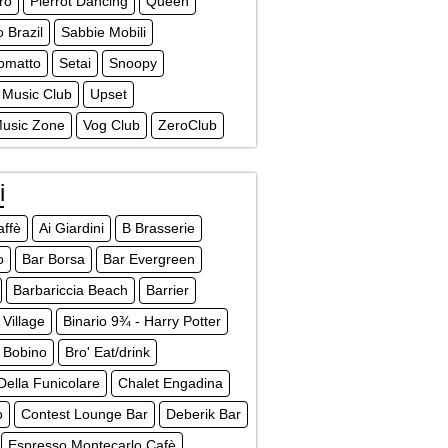
ro
Pierrot Dancing
Queen
o Brazil
Sabbie Mobili
omatto
Setai
Snoopy
 Music Club
Upset
Music Zone
Vog Club
ZeroClub
i
affè
Ai Giardini
B Brasserie
o
Bar Borsa
Bar Evergreen
Barbariccia Beach
Barrier
Village
Binario 9¾ - Harry Potter
Bobino
Bro' Eat/drink
Della Funicolare
Chalet Engadina
o
Contest Lounge Bar
Deberik Bar
Espresso Montecarlo Cafè