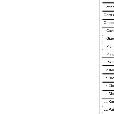
Gatto
Goss G
Grano
Il Cava
Il Giar
Il Pia
Il Pri
Il Rist
L'oste
La Br
La Cio
La Di
La Ka
La Pat