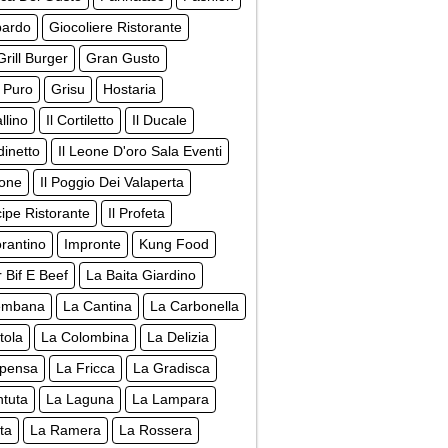
pardo
Giocoliere Ristorante
rill Burger
Gran Gusto
 Puro
Grisu
Hostaria
llino
Il Cortiletto
Il Ducale
dinetto
Il Leone D'oro Sala Eventi
none
Il Poggio Dei Valaperta
ncipe Ristorante
Il Profeta
orantino
Impronte
Kung Food
r Bif E Beef
La Baita Giardino
embana
La Cantina
La Carbonella
tola
La Colombina
La Delizia
spensa
La Fricca
La Gradisca
ntuta
La Laguna
La Lampara
ta
La Ramera
La Rossera