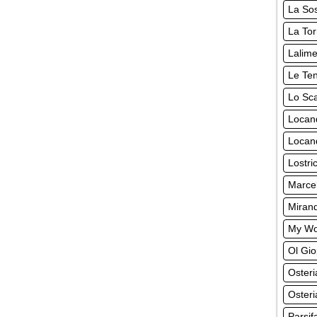
La So
La Tor
Lalime
Le Ten
Lo Sca
Locan
Locand
Lostri
Marcel
Miran
My Wo
Ol Gio
Oster
Osteri
Parsif