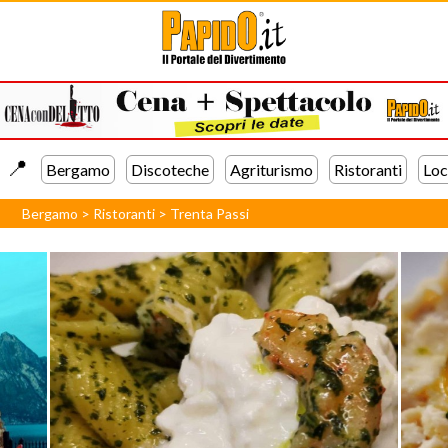
📍️
Bergamo
Discoteche
Agriturismo
Ristoranti
Loc
Bergamo
>
Ristoranti
>
Trenta Passi