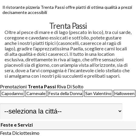
Il ristorante pizzeria Trenta Passi offre piatti di ottima qualità a prezzi
decisamente accessibili
Trenta Passi
Oltre al pesce di mare e di lago (pescato in loco), tra cui sarde,
coregone e cavedano essiccati e sott’olio, potete gustare
anche i nostri piatti tipici (casoncelli, caserecce al ragù di
lago), gradire l’apprezzatissima Paella, scegliere carni locali
di alta qualità e dolci caserecci. Il tutto in una location
esclusiva, direttamente in riva al lago, che offre sensazioni
piacevoli sia di giorno, con un’ampia vista all’orizzonte, sia di
sera, dove a farvi compagnia è l’incantevole cielo stellato che
si amalgama con i nostri più succulenti e prelibati sapori.
Prenotazioni
Trenta Passi
Riva Di Solto
Capodanno
Carnevale
Festa della Donna
San Valentino
Halloween
Feste e Servizi
Festa Diciottesimo