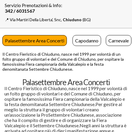
Servizio Prenotazioni & Info:
📍️
Via Martiri Della Liberta', Snc,
Chiuduno
(BG)
Palasettembre Area Concerti
Capodanno
Carnevale
Il Centro Fieristico di Chiuduno, nasce nel 1999 per volontà di un
folto gruppo di volontari e del Comune di Chiuduno, per ospitare la
famosissima Fiera campionaria della Valcalepio e la festa
denomitanata Settembre Chiudunese.
Palasettembre Area Concerti
Il Centro Fieristico di Chiuduno, nasce nel 1999 per volontà di
un folto gruppo di volontari e del Comune di Chiuduno, per
ospitare la famosissima Fiera campionaria della Valcalepio e
la festa denomitanata Settembre Chiudunese.Per gestire al
meglio la struttura il gruppo di volontari creano
un'associzaione la ProSettembre Chiudunese, associazione
che ha il compito di gestire e di organizzare la Fiera
Valcalepio e il Settembre Chiudunese.Negli anni la struttura è
arrivata ad ospitare più di dieci manifestazione annue e