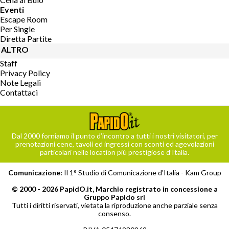
Eventi
Escape Room
Per Single
Diretta Partite
ALTRO
Staff
Privacy Policy
Note Legali
Contattaci
Dal 2000 forniamo il punto d’incontro a tutti i nostri visitatori, per
prenotazioni cene, tavoli ed ingressi con sconti ed agevolazioni
particolari nelle location più prestigiose d’Italia.
Comunicazione:
Il 1° Studio di Comunicazione d'Italia -
Kam Group
© 2000 - 2026 PapidO.it, Marchio registrato in concessione a
Gruppo Papido srl
Tutti i diritti riservati, vietata la riproduzione anche parziale senza
consenso.