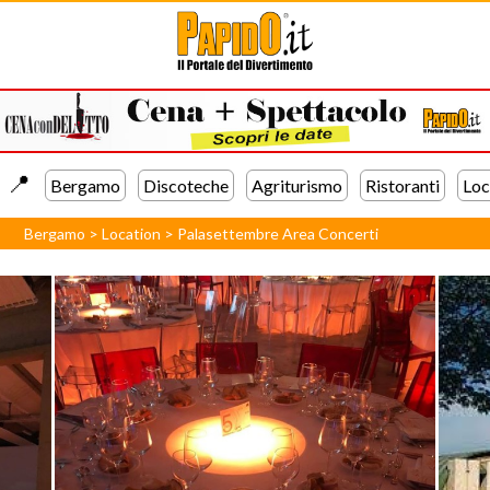
📍️
Bergamo
Discoteche
Agriturismo
Ristoranti
Loc
Bergamo
>
Location
>
Palasettembre Area Concerti