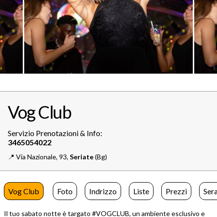
Vog Club
Servizio Prenotazioni & Info:
📍️
Via Nazionale, 93,
Seriate
(Bg)
Vog Club
Foto
Indrizzo
Liste
Prezzi
Ser
Il tuo sabato notte è targato #VOGCLUB, un ambiente esclusivo e