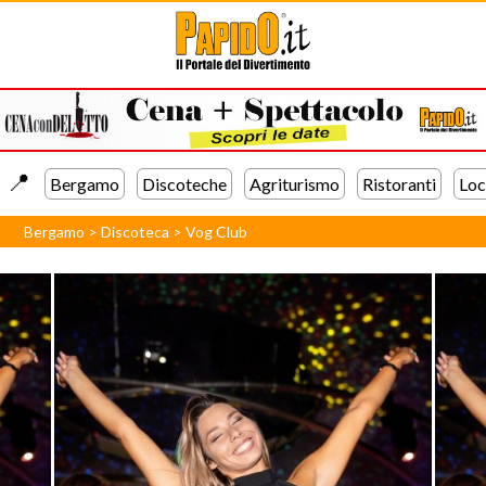
📍️
Bergamo
Discoteche
Agriturismo
Ristoranti
Loc
Bergamo
>
Discoteca
>
Vog Club