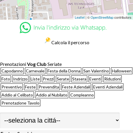
Leaflet
| ©
OpenStreetMap
contributors
Calcola il percorso
Prenotazioni
Vog Club
Seriate
Capodanno
Carnevale
Festa della Donna
San Valentino
Halloween
Foto
Indrizzo
Liste
Prezzi
Serate
Stasera
Eventi
Riduzioni
Preventivo
Feste
Prevendita
Feste Aziendali
Eventi Aziendali
Addio al Celibato
Addio al Nubilato
Compleanno
Prenotazione Tavolo