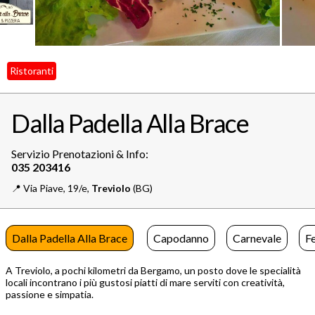
Ristoranti
Dalla Padella Alla Brace
Servizio Prenotazioni & Info:
📍️
Via Piave, 19/e,
Treviolo
(BG)
Dalla Padella Alla Brace
Capodanno
Carnevale
F
A Treviolo, a pochi kilometri da Bergamo, un posto dove le specialità
locali incontrano i più gustosi piatti di mare serviti con creatività,
passione e simpatia.