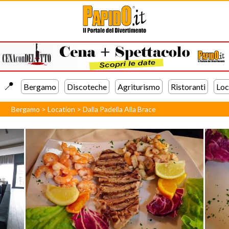
📍️
Bergamo
Discoteche
Agriturismo
Ristoranti
Loc
Bergamo
>
Location
>
Dalla Padella Alla Brace