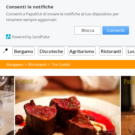
Consenti le notifiche
Consenti le notifiche
Consenti a PapidO.it di inviare le notifiche al tuo dispositivo per
Consenti a PapidO.it di inviare le notifiche al tuo dispositivo per
rimanere sempre aggiornati
rimanere sempre aggiornati
Blocca
Blocca
Consenti
Consenti
Powered by SendPulse
Powered by SendPulse
📍️
Bergamo
Discoteche
Agriturismo
Ristoranti
Loc
Bergamo
>
Ristoranti
>
Tre Gobbi