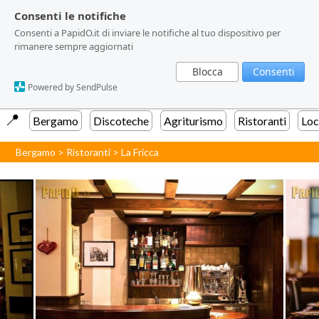
Consenti le notifiche
Consenti le notifiche
Consenti a PapidO.it di inviare le notifiche al tuo dispositivo per
Consenti a PapidO.it di inviare le notifiche al tuo dispositivo per
rimanere sempre aggiornati
rimanere sempre aggiornati
Blocca
Blocca
Consenti
Consenti
Powered by SendPulse
Powered by SendPulse
📍️
Bergamo
Discoteche
Agriturismo
Ristoranti
Loc
Bergamo
>
Ristoranti
>
La Fricca