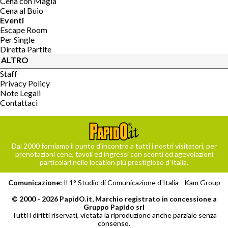
Cena con Magia
Cena al Buio
Eventi
Escape Room
Per Single
Diretta Partite
ALTRO
Staff
Privacy Policy
Note Legali
Contattaci
Dal 2000 forniamo il punto d’incontro a tutti i nostri visitatori, per
prenotazioni cene, tavoli ed ingressi con sconti ed agevolazioni
particolari nelle location più prestigiose d’Italia.
Comunicazione:
Il 1° Studio di Comunicazione d'Italia -
Kam Group
© 2000 - 2026 PapidO.it, Marchio registrato in concessione a
Gruppo Papido srl
Tutti i diritti riservati, vietata la riproduzione anche parziale senza
consenso.