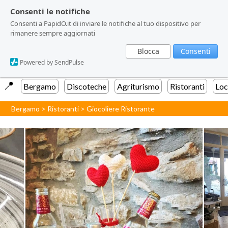
Consenti le notifiche
Consenti le notifiche
Consenti a PapidO.it di inviare le notifiche al tuo dispositivo per
Consenti a PapidO.it di inviare le notifiche al tuo dispositivo per
rimanere sempre aggiornati
rimanere sempre aggiornati
Blocca
Blocca
Consenti
Consenti
Powered by SendPulse
Powered by SendPulse
📍️
Bergamo
Discoteche
Agriturismo
Ristoranti
Loc
Bergamo
>
Ristoranti
>
Giocoliere Ristorante