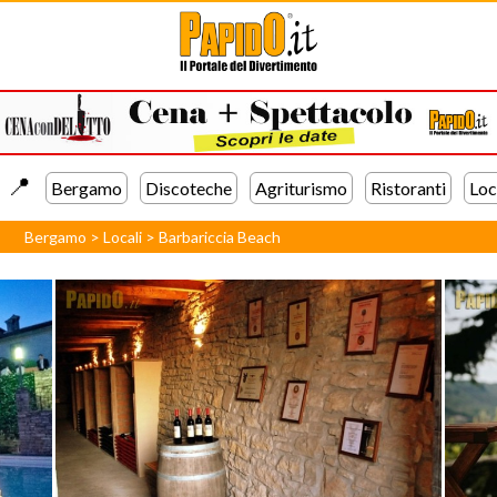
📍️
Bergamo
Discoteche
Agriturismo
Ristoranti
Loc
Bergamo
>
Locali
>
Barbariccia Beach