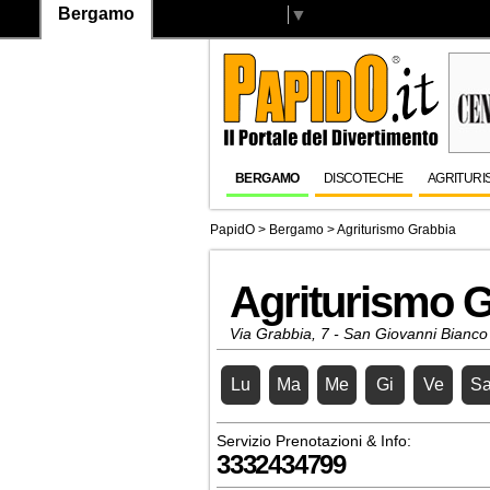
Bergamo
Select Language
▼
BERGAMO
DISCOTECHE
AGRITURI
PapidO
>
Bergamo
>
Agriturismo Grabbia
Agriturismo 
Via Grabbia, 7 - San Giovanni Bianco
Lu
Ma
Me
Gi
Ve
S
Servizio Prenotazioni & Info:
3332434799