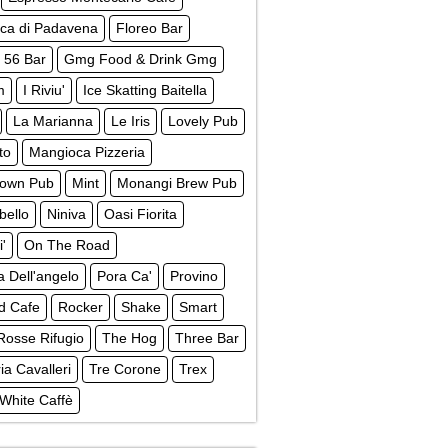
ica di Padavena
Floreo Bar
 56 Bar
Gmg Food & Drink Gmg
m
I Riviu'
Ice Skatting Baitella
La Marianna
Le Iris
Lovely Pub
to
Mangioca Pizzeria
own Pub
Mint
Monangi Brew Pub
bello
Niniva
Oasi Fiorita
i'
On The Road
a Dell'angelo
Pora Ca'
Provino
d Cafe
Rocker
Shake
Smart
Rosse Rifugio
The Hog
Three Bar
ria Cavalleri
Tre Corone
Trex
White Caffè