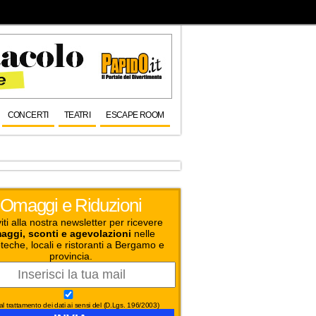
CONCERTI
TEATRI
ESCAPE ROOM
Omaggi e Riduzioni
viti alla nostra newsletter per ricevere
aggi, sconti e agevolazioni
nelle
teche, locali e ristoranti a Bergamo e
provincia.
l trattamento dei dati ai sensi del (D.Lgs. 196/2003)