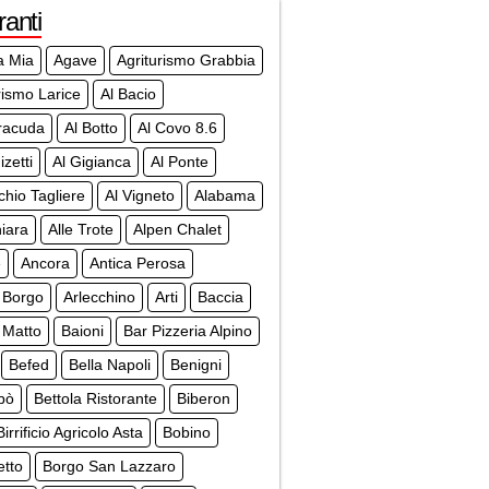
ranti
a Mia
Agave
Agriturismo Grabbia
rismo Larice
Al Bacio
racuda
Al Botto
Al Covo 8.6
izetti
Al Gigianca
Al Ponte
chio Tagliere
Al Vigneto
Alabama
iara
Alle Trote
Alpen Chalet
e
Ancora
Antica Perosa
 Borgo
Arlecchino
Arti
Baccia
 Matto
Baioni
Bar Pizzeria Alpino
Befed
Bella Napoli
Benigni
bò
Bettola Ristorante
Biberon
Birrificio Agricolo Asta
Bobino
etto
Borgo San Lazzaro