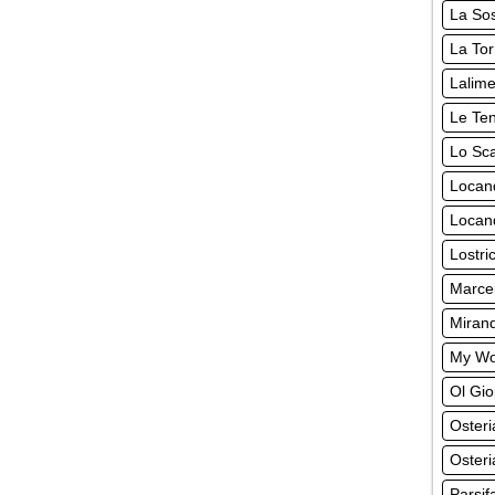
La So
La Tor
Lalime
Le Ten
Lo Sca
Locan
Locand
Lostri
Marcel
Miran
My Wo
Ol Gio
Oster
Osteri
Parsif