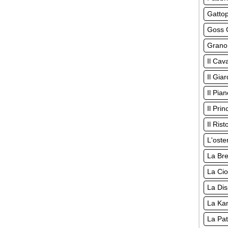
Gatto
Goss G
Grano
Il Cava
Il Giar
Il Pia
Il Pri
Il Rist
L'oste
La Br
La Cio
La Di
La Ka
La Pat