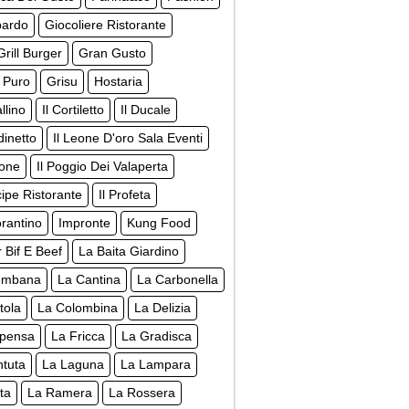
pardo
Giocoliere Ristorante
rill Burger
Gran Gusto
 Puro
Grisu
Hostaria
llino
Il Cortiletto
Il Ducale
dinetto
Il Leone D'oro Sala Eventi
none
Il Poggio Dei Valaperta
ncipe Ristorante
Il Profeta
orantino
Impronte
Kung Food
r Bif E Beef
La Baita Giardino
embana
La Cantina
La Carbonella
tola
La Colombina
La Delizia
spensa
La Fricca
La Gradisca
ntuta
La Laguna
La Lampara
ta
La Ramera
La Rossera