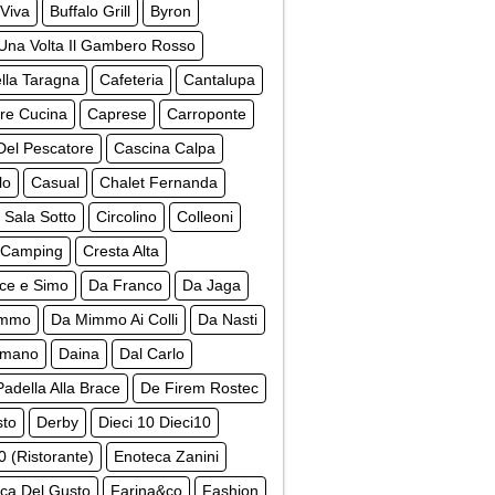
Viva
Buffalo Grill
Byron
Una Volta Il Gambero Rosso
lla Taragna
Cafeteria
Cantalupa
re Cucina
Caprese
Carroponte
Del Pescatore
Cascina Calpa
lo
Casual
Chalet Fernanda
 Sala Sotto
Circolino
Colleoni
 Camping
Cresta Alta
ce e Simo
Da Franco
Da Jaga
immo
Da Mimmo Ai Colli
Da Nasti
omano
Daina
Dal Carlo
Padella Alla Brace
De Firem Rostec
to
Derby
Dieci 10 Dieci10
0 (Ristorante)
Enoteca Zanini
ca Del Gusto
Farina&co
Fashion