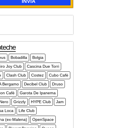
oteche
eus
Bobadilla
Bolgia
iro Joy Club
Cascina Due Torri
e
Clash Club
Costez
Cubo Cafè
A Bergamo
Decibel Club
Druso
ion Cafè
Garota De Ipanema
 Nero
Grizzly
HYPE Club
Jam
sa Loca
Life Club
na (ex-Malena)
OpenSpace