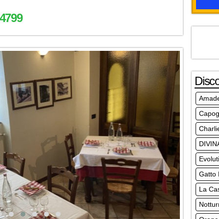
4799
Disc
Amad
Capog
Charli
DIVIN
Evolut
Gatto
La Ca
Nottur