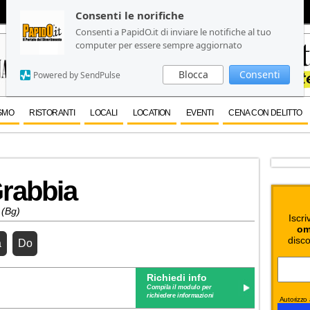
Consenti le norifiche
Consenti le norifiche
Consenti a PapidO.it di inviare le notifiche al tuo
Consenti a PapidO.it di inviare le notifiche al tuo
computer per essere sempre aggiornato
computer per essere sempre aggiornato
Blocca
Blocca
Consenti
Consenti
Powered by SendPulse
Powered by SendPulse
SMO
RISTORANTI
LOCALI
LOCATION
EVENTI
CENA CON DELITTO
Grabbia
 (Bg)
Iscri
om
disco
a
Do
Richiedi info
Compila il modulo per
richiedere informazioni
Autorizzo a