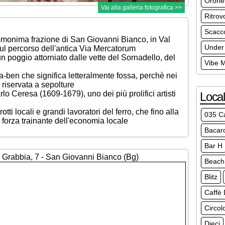
Orone
Vai alla galleria fotografica >>
Ritrov
Scacc
'omonima frazione di San Giovanni Bianco, in Val
Under
l percorso dell'antica Via Mercatorum
n poggio attorniato dalle vette del Sornadello, del
Vibe 
-ben che significa letteralmente fossa, perchè nei
 riservata a sepolture
lo Ceresa (1609-1679), uno dei più prolifici artisti
Local
otti locali e grandi lavoratori del ferro, che fino alla
035 C
forza trainante dell'economia locale
Bacar
Bar H
a Grabbia, 7 - San Giovanni Bianco (Bg)
Beach 
Blitz
Caffè 
Circol
Dieci