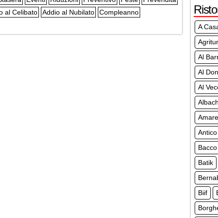
Risto
o al Celibato
Addio al Nubilato
Compleanno
A Cas
Agritu
Al Bar
Al Don
Al Vec
Albach
Amar
Antico
Bacco
Batik
Berna
Biif
Borgh