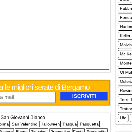
Fabbr
Fonda
Harle
Keller
Maivis
Mc Ke
Monte
Ol Mul
Osteri
a le migliori serate di Bergamo
Rewin
Terre 
Tratto
San Giovanni Bianco
Ufo
Donna
San Valentino
Halloween
Pasqua
Pasquetta
Stasera
Eventi
Riduzioni
Preventivo
Feste
Prevendita