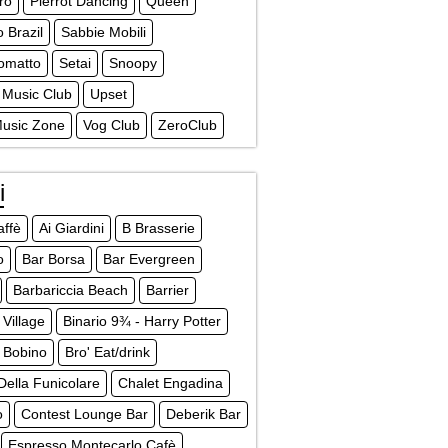
ro
Pierrot Dancing
Queen
o Brazil
Sabbie Mobili
omatto
Setai
Snoopy
 Music Club
Upset
Music Zone
Vog Club
ZeroClub
i
affè
Ai Giardini
B Brasserie
o
Bar Borsa
Bar Evergreen
Barbariccia Beach
Barrier
Village
Binario 9¾ - Harry Potter
Bobino
Bro' Eat/drink
Della Funicolare
Chalet Engadina
o
Contest Lounge Bar
Deberik Bar
Espresso Montecarlo Cafè