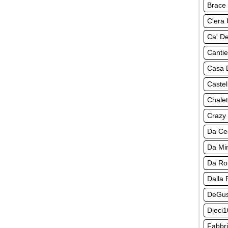
Brace 
C'era 
Ca' De
Cantie
Casa 
Castel
Chalet
Crazy
Da Ce
Da M
Da R
Dalla 
DeGus
Dieci1
Fabbri