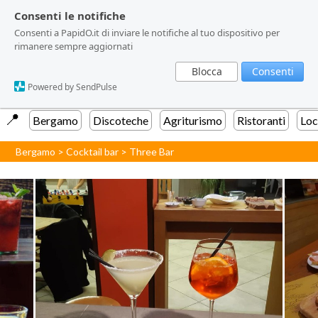
Consenti le notifiche
Consenti le notifiche
Consenti a PapidO.it di inviare le notifiche al tuo dispositivo per
Consenti a PapidO.it di inviare le notifiche al tuo dispositivo per
rimanere sempre aggiornati
rimanere sempre aggiornati
Blocca
Blocca
Consenti
Consenti
Powered by SendPulse
Powered by SendPulse
📍️
Bergamo
Discoteche
Agriturismo
Ristoranti
Loc
Bergamo
>
Cocktail bar
>
Three Bar