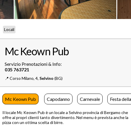
Locali
Mc Keown Pub
Servizio Prenotazioni & Info:
📍️
Corso Milano, 4,
Selvino
(BG)
Mc Keown Pub
Capodanno
Carnevale
Festa dell
Il locale Mc Keown Pub è un locale a Selvino provincia di Bergamo che
offre ai propri clienti tanto divertimento. Nel menu è prevista anche la
pizza con un ottima scelta di birre.