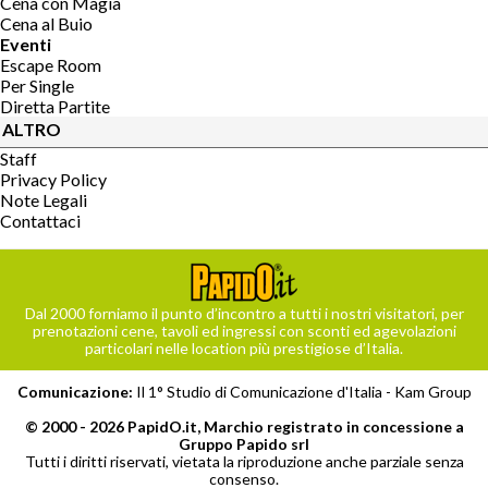
Cena con Magia
Cena al Buio
Eventi
Escape Room
Per Single
Diretta Partite
ALTRO
Staff
Privacy Policy
Note Legali
Contattaci
Dal 2000 forniamo il punto d’incontro a tutti i nostri visitatori, per
prenotazioni cene, tavoli ed ingressi con sconti ed agevolazioni
particolari nelle location più prestigiose d’Italia.
Comunicazione:
Il 1° Studio di Comunicazione d'Italia -
Kam Group
© 2000 - 2026 PapidO.it, Marchio registrato in concessione a
Gruppo Papido srl
Tutti i diritti riservati, vietata la riproduzione anche parziale senza
consenso.