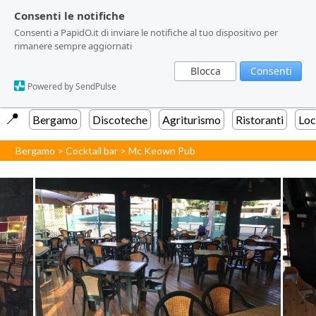
Consenti le notifiche
Consenti le notifiche
Consenti a PapidO.it di inviare le notifiche al tuo dispositivo per
Consenti a PapidO.it di inviare le notifiche al tuo dispositivo per
rimanere sempre aggiornati
rimanere sempre aggiornati
Blocca
Blocca
Consenti
Consenti
Powered by SendPulse
Powered by SendPulse
📍️
Bergamo
Discoteche
Agriturismo
Ristoranti
Loc
Bergamo
>
Cocktail bar
>
Mc Keown Pub