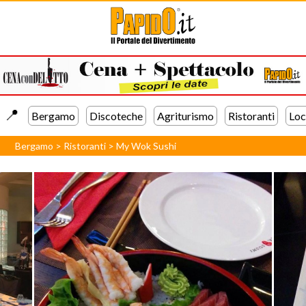
📍️
Bergamo
Discoteche
Agriturismo
Ristoranti
Loc
Bergamo
>
Ristoranti
>
My Wok Sushi