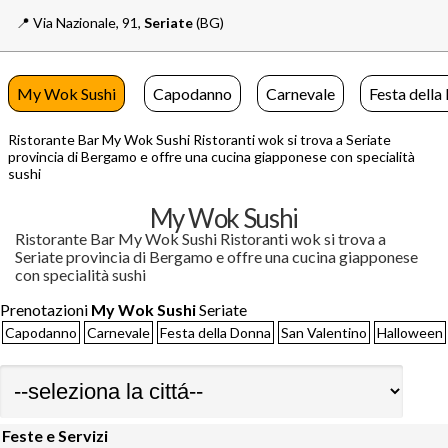
📍️
Via Nazionale, 91,
Seriate
(BG)
My Wok Sushi
Capodanno
Carnevale
Festa della
Ristorante Bar My Wok Sushi Ristoranti wok si trova a Seriate
provincia di Bergamo e offre una cucina giapponese con specialità
sushi
My Wok Sushi
Ristorante Bar My Wok Sushi Ristoranti wok si trova a
Seriate provincia di Bergamo e offre una cucina giapponese
con specialità sushi
Prenotazioni
My Wok Sushi
Seriate
Capodanno
Carnevale
Festa della Donna
San Valentino
Halloween
Feste e Servizi