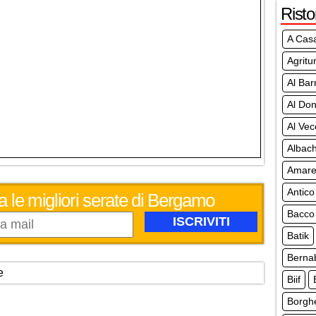
Risto
A Cas
Agritu
Al Bar
Al Don
Al Vec
Albach
Amar
Antico
a le migliori serate di Bergamo
Bacco
Batik
Berna
e
Biif
Borgh