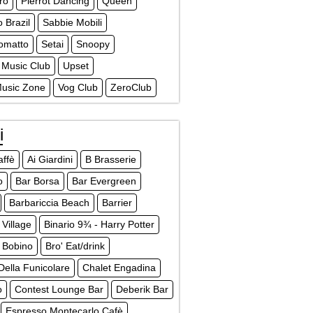
ro
Pierrot Dancing
Queen
o Brazil
Sabbie Mobili
omatto
Setai
Snoopy
 Music Club
Upset
Music Zone
Vog Club
ZeroClub
i
affè
Ai Giardini
B Brasserie
o
Bar Borsa
Bar Evergreen
Barbariccia Beach
Barrier
Village
Binario 9¾ - Harry Potter
Bobino
Bro' Eat/drink
Della Funicolare
Chalet Engadina
o
Contest Lounge Bar
Deberik Bar
Espresso Montecarlo Cafè