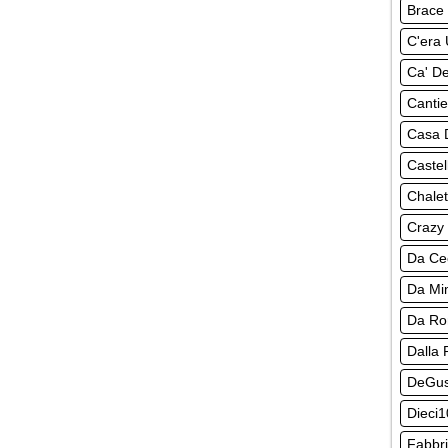
Brace 
C'era 
Ca' De
Cantie
Casa 
Castel
Chalet
Crazy
Da Ce
Da M
Da R
Dalla 
DeGus
Dieci1
Fabbri