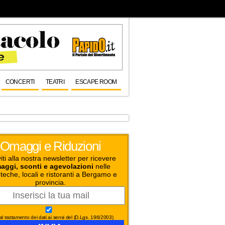
CONCERTI
TEATRI
ESCAPE ROOM
Omaggi e Riduzioni
viti alla nostra newsletter per ricevere
aggi, sconti e agevolazioni
nelle
teche, locali e ristoranti a Bergamo e
provincia.
l trattamento dei dati ai sensi del (D.Lgs. 196/2003)