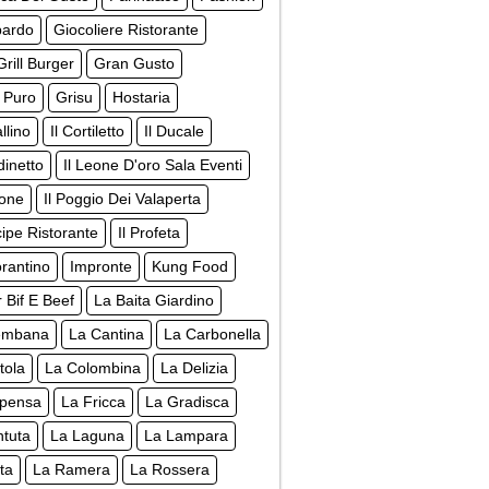
pardo
Giocoliere Ristorante
rill Burger
Gran Gusto
 Puro
Grisu
Hostaria
llino
Il Cortiletto
Il Ducale
dinetto
Il Leone D'oro Sala Eventi
none
Il Poggio Dei Valaperta
ncipe Ristorante
Il Profeta
orantino
Impronte
Kung Food
r Bif E Beef
La Baita Giardino
embana
La Cantina
La Carbonella
tola
La Colombina
La Delizia
spensa
La Fricca
La Gradisca
ntuta
La Laguna
La Lampara
ta
La Ramera
La Rossera