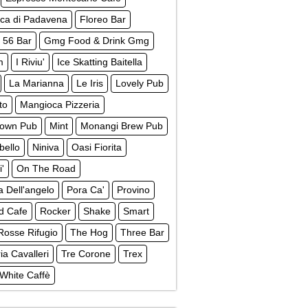
ica di Padavena
Floreo Bar
 56 Bar
Gmg Food & Drink Gmg
m
I Riviu'
Ice Skatting Baitella
La Marianna
Le Iris
Lovely Pub
to
Mangioca Pizzeria
own Pub
Mint
Monangi Brew Pub
bello
Niniva
Oasi Fiorita
i'
On The Road
a Dell'angelo
Pora Ca'
Provino
d Cafe
Rocker
Shake
Smart
Rosse Rifugio
The Hog
Three Bar
ria Cavalleri
Tre Corone
Trex
White Caffè