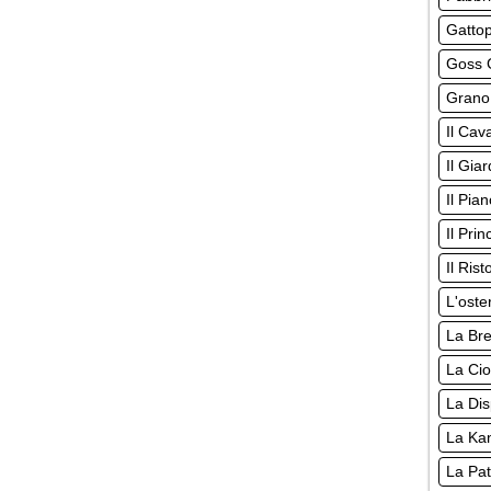
Gatto
Goss G
Grano
Il Cava
Il Giar
Il Pia
Il Pri
Il Rist
L'oste
La Br
La Cio
La Di
La Ka
La Pat