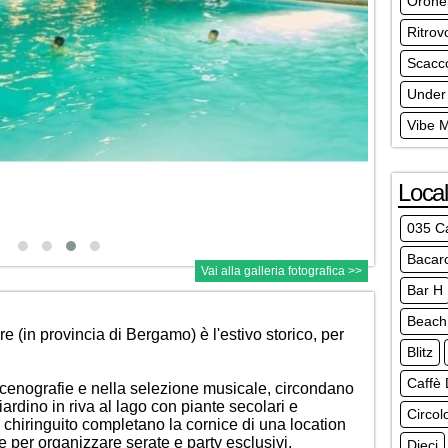
Orone
Ritrov
Scacc
Under
Vibe 
Local
035 C
Bacar
Vai alla galleria fotografica >>
Bar H
Beach 
 (in provincia di Bergamo) è l'estivo storico, per
Blitz
Caffè 
le scenografie e nella selezione musicale, circondano
rdino in riva al lago con piante secolari e
Circol
chiringuito completano la cornice di una location
e per organizzare serate e party esclusivi.
Dieci