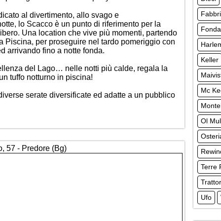
Fabbr
cato al divertimento, allo svago e
notte, lo Scacco è un punto di riferimento per la
Fonda
 libero. Una location che vive più momenti, partendo
la Piscina, per proseguire nel tardo pomeriggio con
Harle
d arrivando fino a notte fonda.
Keller
lenza del Lago… nelle notti più calde, regala la
Maivis
un tuffo notturno in piscina!
Mc Ke
verse serate diversificate ed adatte a un pubblico
Monte
Ol Mul
Osteri
o, 57 - Predore (Bg)
Rewin
Terre 
Tratto
Ufo