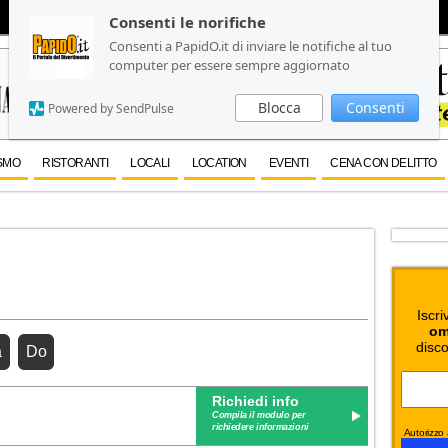
Consenti le norifiche
Consenti le norifiche
Consenti a PapidO.it di inviare le notifiche al tuo
Consenti a PapidO.it di inviare le notifiche al tuo
computer per essere sempre aggiornato
computer per essere sempre aggiornato
Blocca
Blocca
Consenti
Consenti
Powered by SendPulse
Powered by SendPulse
SMO
RISTORANTI
LOCALI
LOCATION
EVENTI
CENA CON DELITTO
Iscri
om
disco
a
Do
Richiedi info
Compila il modulo per
richiedere informazioni
Autorizzo a