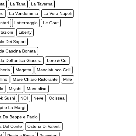
sta
La Tana
La Taverna
re
La Vendemmia
La Vera Napoli
ntari
Latterraggio
Le Gout
tazioni
Liberty
lo Dei Sapori
da Cascina Boneta
a Dell'antica Giasera
Loro & Co.
cheria
Magetta
Mangiafuoco Grill
lino
Mare Chiaro Ristorante
Mille
da
Miyabi
Monnalisa
k Sushi
NOI
Neve
Odissea
pì e La Margì
ia Da Beppe e Paolo
a Del Conte
Osteria Di Valenti
al
Pasta e Basta
Pescatori