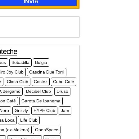
oteche
eus
Bobadilla
Bolgia
iro Joy Club
Cascina Due Torri
e
Clash Club
Costez
Cubo Cafè
A Bergamo
Decibel Club
Druso
ion Cafè
Garota De Ipanema
 Nero
Grizzly
HYPE Club
Jam
sa Loca
Life Club
na (ex-Malena)
OpenSpace