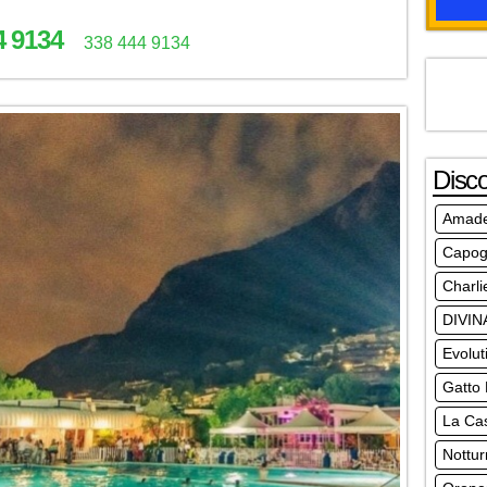
4 9134
338 444 9134
Disc
Amad
Capog
Charli
DIVIN
Evolut
Gatto
La Ca
Nottur