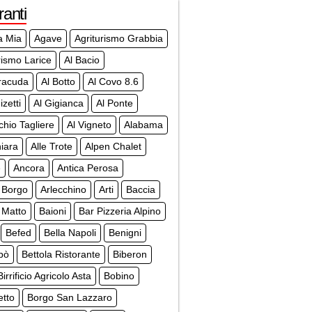
ranti
a Mia
Agave
Agriturismo Grabbia
rismo Larice
Al Bacio
racuda
Al Botto
Al Covo 8.6
izetti
Al Gigianca
Al Ponte
chio Tagliere
Al Vigneto
Alabama
iara
Alle Trote
Alpen Chalet
e
Ancora
Antica Perosa
 Borgo
Arlecchino
Arti
Baccia
 Matto
Baioni
Bar Pizzeria Alpino
Befed
Bella Napoli
Benigni
bò
Bettola Ristorante
Biberon
Birrificio Agricolo Asta
Bobino
etto
Borgo San Lazzaro