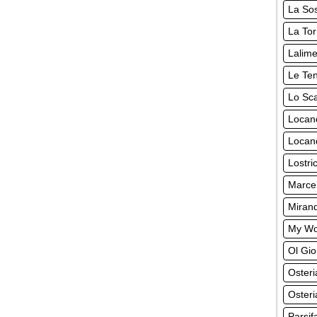
La So
La Tor
Lalime
Le Ten
Lo Sca
Locan
Locand
Lostri
Marcel
Miran
My Wo
Ol Gio
Oster
Osteri
Parsif