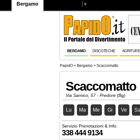
Bergamo
Select Language
▼
BERGAMO
DISCOTECHE
AGRITURI
PapidO
>
Bergamo
>
Scaccomatto
Scaccomatto
Via Sarnico, 57 - Predore (Bg)
Lu
Ma
Me
Gi
Ve
S
Servizio Prenotazioni & Info:
338 444 9134