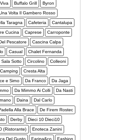
Viva
Buffalo Grill
Byron
Una Volta Il Gambero Rosso
lla Taragna
Cafeteria
Cantalupa
re Cucina
Caprese
Carroponte
Del Pescatore
Cascina Calpa
lo
Casual
Chalet Fernanda
 Sala Sotto
Circolino
Colleoni
 Camping
Cresta Alta
ce e Simo
Da Franco
Da Jaga
immo
Da Mimmo Ai Colli
Da Nasti
omano
Daina
Dal Carlo
Padella Alla Brace
De Firem Rostec
to
Derby
Dieci 10 Dieci10
0 (Ristorante)
Enoteca Zanini
ca Del Gusto
Farina&co
Fashion