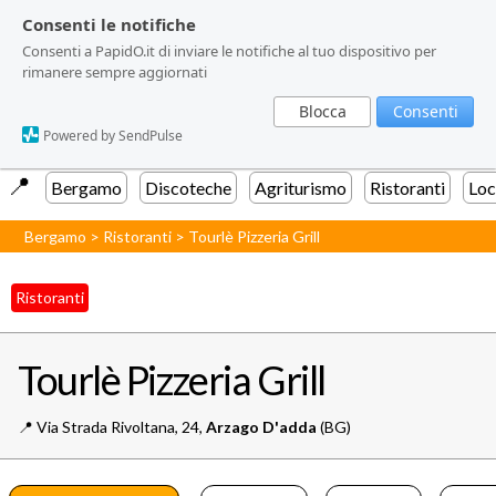
Consenti le notifiche
Consenti le notifiche
Consenti a PapidO.it di inviare le notifiche al tuo dispositivo per
Consenti a PapidO.it di inviare le notifiche al tuo dispositivo per
rimanere sempre aggiornati
rimanere sempre aggiornati
Blocca
Blocca
Consenti
Consenti
Powered by SendPulse
Powered by SendPulse
📍️
Bergamo
Discoteche
Agriturismo
Ristoranti
Loc
Bergamo
>
Ristoranti
>
Tourlè Pizzeria Grill
Ristoranti
Tourlè Pizzeria Grill
📍️
Via Strada Rivoltana, 24,
Arzago D'adda
(BG)