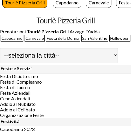
Tourlè Pizzeria Grill
Capodanno
Carnevale
Festa
Tourlè Pizzeria Grill
Prenotazioni
Tourlè Pizzeria Grill
Arzago D'adda
Capodanno
Carnevale
Festa della Donna
San Valentino
Halloween
Feste e Servizi
Festa Diciottesimo
Feste di Compleanno
Festa di Laurea
Feste Aziendali
Cene Aziendali
Addio al Nubilato
Addio al Celibato
Organizzazione Feste
Festività
Capodanno 2023