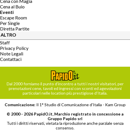
Cena con Magia
Cena al Buio
Eventi
Escape Room
Per Single
Diretta Partite
ALTRO
Staff
Privacy Policy
Note Legali
Contattaci
Dal 2000 forniamo il punto d’incontro a tutti i nostri visitatori, per
prenotazioni cene, tavoli ed ingressi con sconti ed agevolazioni
particolari nelle location più prestigiose d’Italia.
Comunicazione:
Il 1° Studio di Comunicazione d'Italia -
Kam Group
© 2000 - 2026 PapidO.it, Marchio registrato in concessione a
Gruppo Papido srl
Tutti i diritti riservati, vietata la riproduzione anche parziale senza
consenso.