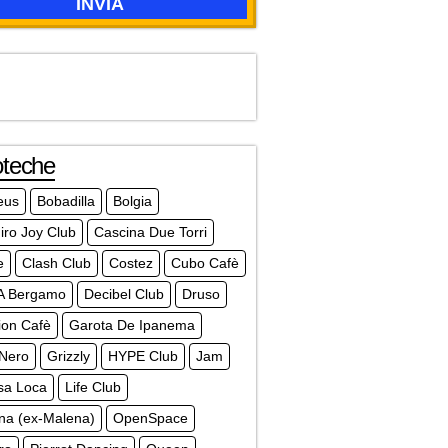
oteche
eus
Bobadilla
Bolgia
iro Joy Club
Cascina Due Torri
e
Clash Club
Costez
Cubo Cafè
A Bergamo
Decibel Club
Druso
ion Cafè
Garota De Ipanema
 Nero
Grizzly
HYPE Club
Jam
sa Loca
Life Club
na (ex-Malena)
OpenSpace