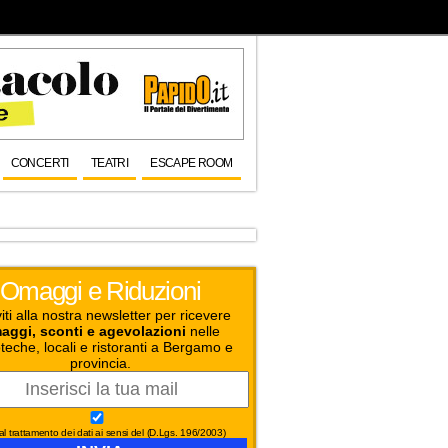
CONCERTI
TEATRI
ESCAPE ROOM
Omaggi e Riduzioni
viti alla nostra newsletter per ricevere
aggi, sconti e agevolazioni
nelle
teche, locali e ristoranti a Bergamo e
provincia.
l trattamento dei dati ai sensi del (D.Lgs. 196/2003)