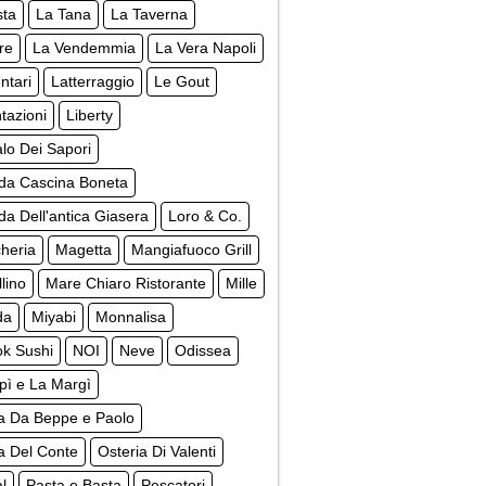
sta
La Tana
La Taverna
re
La Vendemmia
La Vera Napoli
ntari
Latterraggio
Le Gout
tazioni
Liberty
lo Dei Sapori
da Cascina Boneta
a Dell'antica Giasera
Loro & Co.
cheria
Magetta
Mangiafuoco Grill
lino
Mare Chiaro Ristorante
Mille
da
Miyabi
Monnalisa
k Sushi
NOI
Neve
Odissea
pì e La Margì
ia Da Beppe e Paolo
a Del Conte
Osteria Di Valenti
al
Pasta e Basta
Pescatori