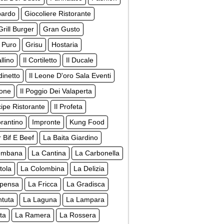
pardo
Giocoliere Ristorante
rill Burger
Gran Gusto
 Puro
Grisu
Hostaria
llino
Il Cortiletto
Il Ducale
dinetto
Il Leone D'oro Sala Eventi
none
Il Poggio Dei Valaperta
ncipe Ristorante
Il Profeta
orantino
Impronte
Kung Food
r Bif E Beef
La Baita Giardino
embana
La Cantina
La Carbonella
tola
La Colombina
La Delizia
spensa
La Fricca
La Gradisca
ntuta
La Laguna
La Lampara
ta
La Ramera
La Rossera