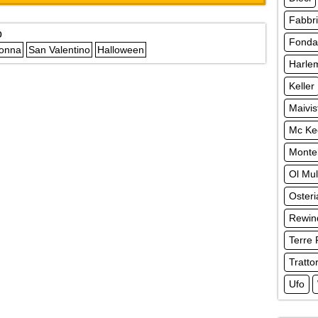
Fabbr
o
Fonda
Donna
San Valentino
Halloween
Harle
Keller
Maivis
Mc Ke
Monte
Ol Mul
Osteri
Rewin
Terre 
Tratto
Ufo