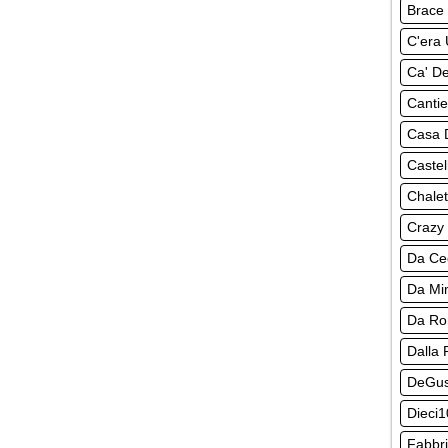
Brace 
C'era 
Ca' De
Cantie
Casa 
Castel
Chalet
Crazy
Da Ce
Da M
Da R
Dalla 
DeGus
Dieci1
Fabbri