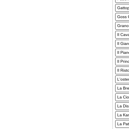
Gatto
Goss G
Grano
Il Cava
Il Giar
Il Pia
Il Pri
Il Rist
L'oste
La Br
La Cio
La Di
La Ka
La Pat