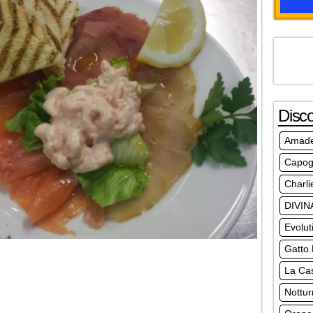
Disc
Amad
Capog
Charli
DIVIN
Evolut
Gatto
La Ca
Nottur