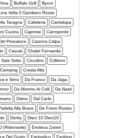
Viva
Buffalo Grill
Byron
Una Volta Il Gambero Rosso
lla Taragna
Cafeteria
Cantalupa
re Cucina
Caprese
Carroponte
Del Pescatore
Cascina Calpa
lo
Casual
Chalet Fernanda
 Sala Sotto
Circolino
Colleoni
 Camping
Cresta Alta
ce e Simo
Da Franco
Da Jaga
immo
Da Mimmo Ai Colli
Da Nasti
omano
Daina
Dal Carlo
Padella Alla Brace
De Firem Rostec
to
Derby
Dieci 10 Dieci10
0 (Ristorante)
Enoteca Zanini
ca Del Gusto
Farina&co
Fashion