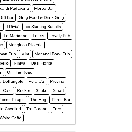
ica di Padavena
Floreo Bar
 56 Bar
Gmg Food & Drink Gmg
m
I Riviu'
Ice Skatting Baitella
La Marianna
Le Iris
Lovely Pub
to
Mangioca Pizzeria
own Pub
Mint
Monangi Brew Pub
bello
Niniva
Oasi Fiorita
i'
On The Road
a Dell'angelo
Pora Ca'
Provino
d Cafe
Rocker
Shake
Smart
Rosse Rifugio
The Hog
Three Bar
ria Cavalleri
Tre Corone
Trex
White Caffè