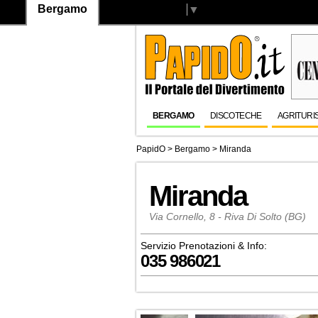
Bergamo
Select Language
▼
BERGAMO
DISCOTECHE
AGRITURI
PapidO
>
Bergamo
>
Miranda
Miranda
Via Cornello, 8 - Riva Di Solto (BG)
Servizio Prenotazioni & Info:
035 986021