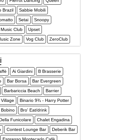
ro
Pierrot Dancing
Queen
o Brazil
Sabbie Mobili
omatto
Setai
Snoopy
 Music Club
Upset
Music Zone
Vog Club
ZeroClub
i
affè
Ai Giardini
B Brasserie
o
Bar Borsa
Bar Evergreen
Barbariccia Beach
Barrier
Village
Binario 9¾ - Harry Potter
Bobino
Bro' Eat/drink
Della Funicolare
Chalet Engadina
o
Contest Lounge Bar
Deberik Bar
Espresso Montecarlo Cafè