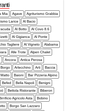
ranti
a Mia
Agave
Agriturismo Grabbia
rismo Larice
Al Bacio
racuda
Al Botto
Al Covo 8.6
izetti
Al Gigianca
Al Ponte
chio Tagliere
Al Vigneto
Alabama
iara
Alle Trote
Alpen Chalet
e
Ancora
Antica Perosa
 Borgo
Arlecchino
Arti
Baccia
 Matto
Baioni
Bar Pizzeria Alpino
Befed
Bella Napoli
Benigni
bò
Bettola Ristorante
Biberon
Birrificio Agricolo Asta
Bobino
etto
Borgo San Lazzaro