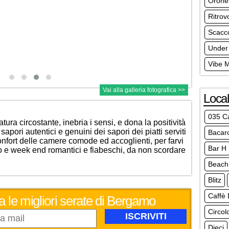
Orone
Ritrov
Scacc
Under
Vibe 
Vai alla galleria fotografica >>
Local
035 C
ura circostante, inebria i sensi, e dona la positività
 sapori autentici e genuini dei sapori dei piatti serviti
Bacar
onfort delle camere comode ed accoglienti, per farvi
Bar H
o e week end romantici e fiabeschi, da non scordare
Beach 
Blitz
Caffè 
a le migliori serate di Bergamo
Circol
Dieci