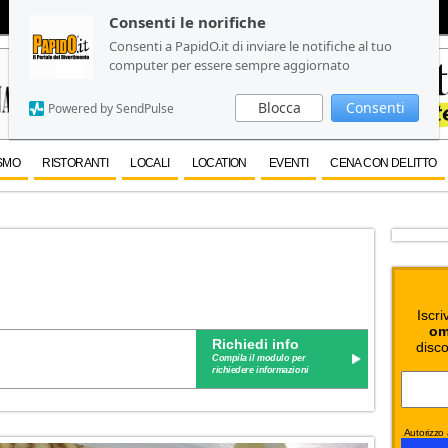
Consenti le norifiche
Consenti le norifiche
Consenti a PapidO.it di inviare le notifiche al tuo
Consenti a PapidO.it di inviare le notifiche al tuo
computer per essere sempre aggiornato
computer per essere sempre aggiornato
Blocca
Blocca
Consenti
Consenti
Powered by SendPulse
Powered by SendPulse
SMO
RISTORANTI
LOCALI
LOCATION
EVENTI
CENA CON DELITTO
Iscri
om
Richiedi info
disco
Compila il modulo per
richiedere informazioni
Autorizzo a