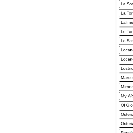
La So
La Tor
Lalime
Le Ten
Lo Sca
Locan
Locand
Lostri
Marcel
Miran
My Wo
Ol Gio
Oster
Osteri
Parsif