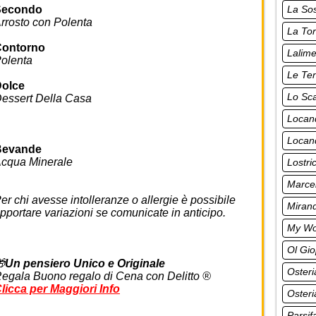
La So
Secondo
rrosto con Polenta
La Tor
Contorno
Lalime
olenta
Le Ten
olce
Lo Sca
essert Della Casa
Locan
Locand
Bevande
cqua Minerale
Lostri
Marcel
er chi avesse intolleranze o allergie è possibile
Miran
pportare variazioni se comunicate in anticipo.
My Wo
Ol Gio

Un pensiero Unico e Originale
Oster
egala Buono regalo di Cena con Delitto ®
licca per Maggiori Info
Osteri
Parsif