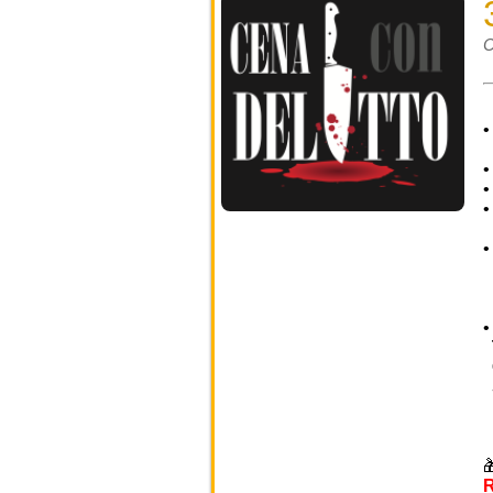
C
I
R