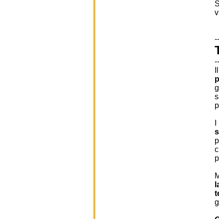
S
v
-
-
I
p
g
s
p
I
s
p
c
p
M
l
t
g