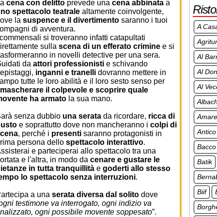
La
cena con delitto
prevede una
cena abbinata
a
Risto
no spettacolo teatrale
altamente coinvolgente,
ove la
suspence e il divertimento
saranno i tuoi
A Cas
ompagni di avventura.
 commensali si troveranno infatti catapultati
Agritu
irettamente sulla
scena di un efferato
crimine
e si
rasformeranno in novelli detective per una sera.
Al Bar
uidati da
attori professionisti
e schivando
Al Don
epistaggi,
inganni e tranelli
dovranno mettere in
ampo tutte le loro abilità e il loro sesto senso per
Al Vec
mascherare il colpevole e scoprire quale
ovente ha armato
la sua mano.
Albach
arà senza dubbio
una serata
da ricordare,
ricca di
Amar
usto
e soprattutto dove non mancheranno i
colpi di
Antico
scena
, perché i
presenti
saranno protagonisti in
rima persona dello
spettacolo interattivo
.
Bacco
ssisterai e parteciperai allo spettacolo tra una
ortata e l'altra, in modo da
cenare e gustare le
Batik
ietanze in tutta tranquillità
e
goderti allo stesso
Berna
empo lo spettacolo senza interruzioni
.
Biif
artecipa a una
serata diversa dal solito
dove
ogni testimone va interrogato, ogni indizio va
Borgh
nalizzato, ogni possibile movente soppesato
”.