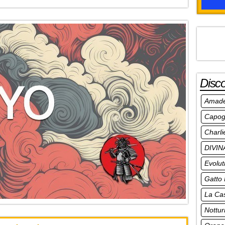
Disc
Amad
Capog
Charli
DIVIN
Evolut
Gatto
La Ca
Nottur