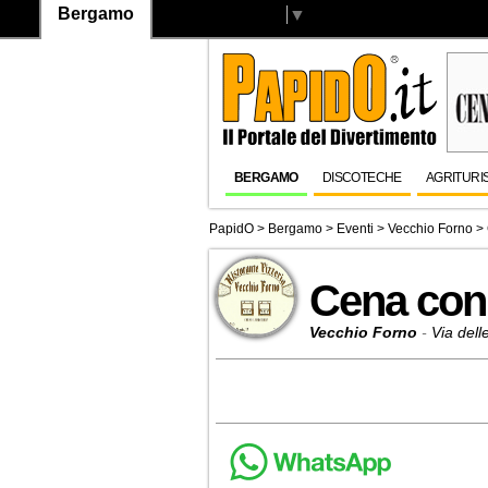
Bergamo
Select Language
▼
BERGAMO
DISCOTECHE
AGRITURI
PapidO
>
Bergamo
>
Eventi
>
Vecchio Forno
> 
Cena con
Vecchio Forno
-
Via dell