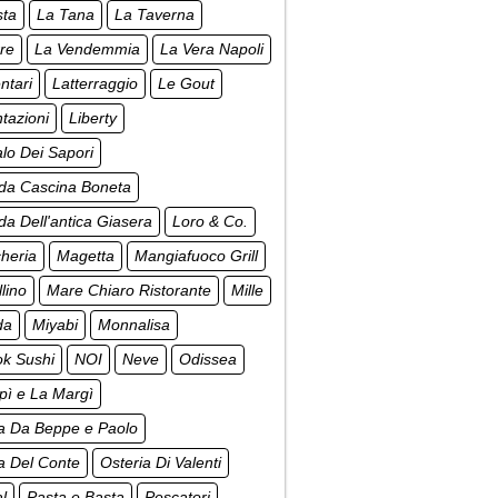
sta
La Tana
La Taverna
re
La Vendemmia
La Vera Napoli
ntari
Latterraggio
Le Gout
tazioni
Liberty
lo Dei Sapori
da Cascina Boneta
a Dell'antica Giasera
Loro & Co.
cheria
Magetta
Mangiafuoco Grill
lino
Mare Chiaro Ristorante
Mille
da
Miyabi
Monnalisa
k Sushi
NOI
Neve
Odissea
pì e La Margì
ia Da Beppe e Paolo
a Del Conte
Osteria Di Valenti
al
Pasta e Basta
Pescatori