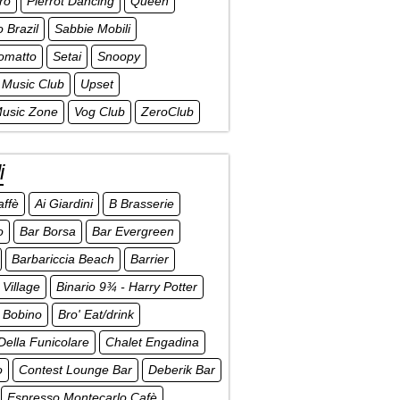
ro
Pierrot Dancing
Queen
o Brazil
Sabbie Mobili
omatto
Setai
Snoopy
 Music Club
Upset
Music Zone
Vog Club
ZeroClub
i
affè
Ai Giardini
B Brasserie
o
Bar Borsa
Bar Evergreen
Barbariccia Beach
Barrier
Village
Binario 9¾ - Harry Potter
Bobino
Bro' Eat/drink
Della Funicolare
Chalet Engadina
o
Contest Lounge Bar
Deberik Bar
Espresso Montecarlo Cafè