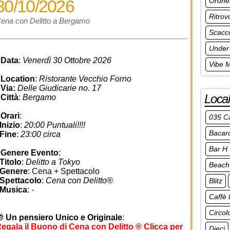
Orone
30/10/2026
Ritrov
ena con Delitto a Bergamo
Scacc
Under
•
Data
:
Venerdì 30 Ottobre 2026
Vibe 
•
Location
:
Ristorante Vecchio Forno
•
Via:
Delle Giudicarie no. 17
Local
•
Città
:
Bergamo
•
Orari
:
035 C
nizio
:
20:00 Puntuali!!!!
Bacar
Fine
:
23:00 circa
Bar H
•
Genere Evento
:
Titolo
:
Delitto a Tokyo
Beach 
Genere
: Cena + Spettacolo
Spettacolo
:
Cena con Delitto®
Blitz
Musica
:
-
Caffè 
Circol
🎁
Un pensiero Unico e Originale
:
egala il Buono di Cena con Delitto ® Clicca per
Dieci