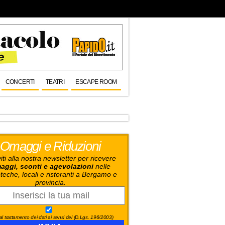
CONCERTI
TEATRI
ESCAPE ROOM
Omaggi e Riduzioni
viti alla nostra newsletter per ricevere
aggi, sconti e agevolazioni
nelle
teche, locali e ristoranti a Bergamo e
provincia.
l trattamento dei dati ai sensi del (D.Lgs. 196/2003)