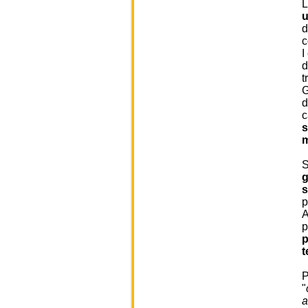
u
d
c
I
d
t
G
d
c
s
m
S
g
p
A
p
p
t
P
"
a