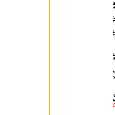
A
P
D
D
A
P
a

R
C