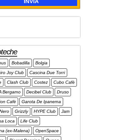
oteche
eus
Bobadilla
Bolgia
iro Joy Club
Cascina Due Torri
e
Clash Club
Costez
Cubo Cafè
A Bergamo
Decibel Club
Druso
ion Cafè
Garota De Ipanema
 Nero
Grizzly
HYPE Club
Jam
sa Loca
Life Club
na (ex-Malena)
OpenSpace