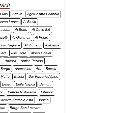
ranti
a Mia
Agave
Agriturismo Grabbia
rismo Larice
Al Bacio
racuda
Al Botto
Al Covo 8.6
izetti
Al Gigianca
Al Ponte
chio Tagliere
Al Vigneto
Alabama
iara
Alle Trote
Alpen Chalet
e
Ancora
Antica Perosa
 Borgo
Arlecchino
Arti
Baccia
 Matto
Baioni
Bar Pizzeria Alpino
Befed
Bella Napoli
Benigni
bò
Bettola Ristorante
Biberon
Birrificio Agricolo Asta
Bobino
etto
Borgo San Lazzaro