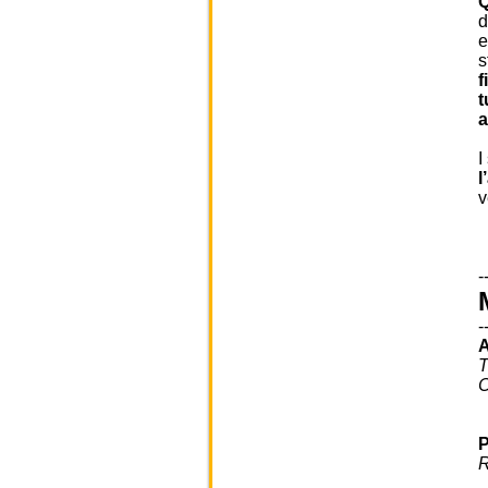
Q
d
e
s
f
t
a
I
l
v
-
-
A
T
C
P
R