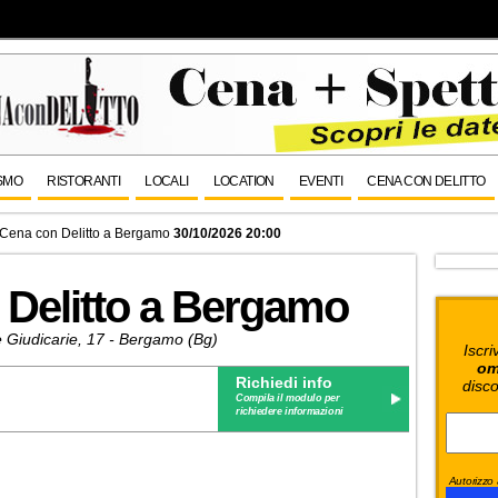
SMO
RISTORANTI
LOCALI
LOCATION
EVENTI
CENA CON DELITTO
Cena con Delitto a Bergamo
30/10/2026 20:00
 Delitto a Bergamo
e Giudicarie, 17 - Bergamo (Bg)
Iscri
om
Richiedi info
disco
Compila il modulo per
richiedere informazioni
Autorizzo a