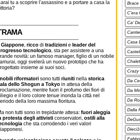
arai tu a scoprire l'assassino e a portare a casa la
Brace 
ittoria?
C'era 
Ca' De
---------------------------------------------------
TRAMA
Cantie
---------------------------------------------------
Casa 
l
Giappone
,
ricco
di
tradizioni
e
leader del
rogresso tecnologico
, sta per assistere a una
Castel
rande novità: un famoso manager, figlio di un nobile
Chalet
amurai, oggi svelerà un nuovo prototipo che ha
rogettato insieme ai suoi soci.
Crazy
nobili riformatori
sono tutti
riuniti
nella
storica
Da Ce
ala dello Shogun a Tokyo
in attesa della
roclamazione, mentre fuori il profumo dei fiori di
Da M
iliegio e il loro colore tenue inonda la città nel
Da R
eriodo della loro massima fioritura.
Dalla 
a non tutti sono in trepidante attesa:
fuori aleggia
a protesta degli attivisti
conservatori,
ostili alla
DeGus
ecnologia
che sta corrodendo i veri valori
Dieci1
iapponesi.
Fabbri