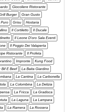
pardo
Giocoliere Ristorante
rill Burger
Gran Gusto
 Puro
Grisu
Hostaria
llino
Il Cortiletto
Il Ducale
dinetto
Il Leone D'oro Sala Eventi
none
Il Poggio Dei Valaperta
ncipe Ristorante
Il Profeta
orantino
Impronte
Kung Food
r Bif E Beef
La Baita Giardino
embana
La Cantina
La Carbonella
tola
La Colombina
La Delizia
spensa
La Fricca
La Gradisca
ntuta
La Laguna
La Lampara
ta
La Ramera
La Rossera