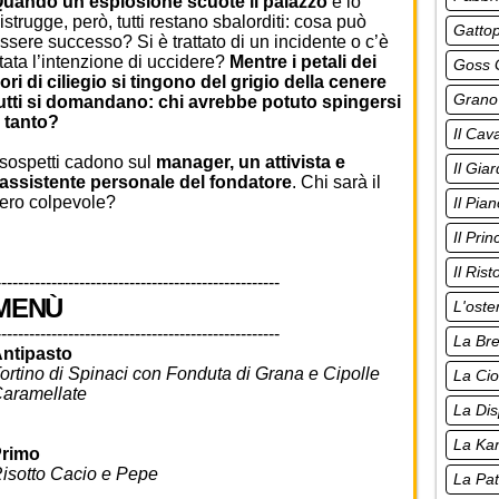
uando un’esplosione scuote il palazzo
e lo
istrugge, però, tutti restano sbalorditi: cosa può
Gatto
ssere successo? Si è trattato di un incidente o c’è
tata l’intenzione di uccidere?
Mentre i petali dei
Goss G
iori di ciliegio si tingono del grigio della cenere
Grano
utti si domandano: chi avrebbe potuto spingersi
 tanto?
Il Cava
 sospetti cadono sul
manager, un attivista e
Il Giar
’assistente personale del fondatore
. Chi sarà il
ero colpevole?
Il Pia
Il Pri
Il Rist
---------------------------------------------------
MENÙ
L'oste
---------------------------------------------------
La Br
ntipasto
ortino di Spinaci con Fonduta di Grana e Cipolle
La Cio
aramellate
La Di
La Ka
rimo
isotto Cacio e Pepe
La Pat