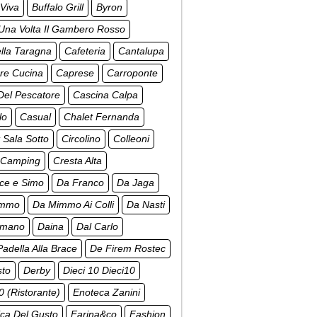
Viva
Buffalo Grill
Byron
Una Volta Il Gambero Rosso
lla Taragna
Cafeteria
Cantalupa
re Cucina
Caprese
Carroponte
Del Pescatore
Cascina Calpa
lo
Casual
Chalet Fernanda
 Sala Sotto
Circolino
Colleoni
 Camping
Cresta Alta
ce e Simo
Da Franco
Da Jaga
immo
Da Mimmo Ai Colli
Da Nasti
omano
Daina
Dal Carlo
Padella Alla Brace
De Firem Rostec
to
Derby
Dieci 10 Dieci10
0 (Ristorante)
Enoteca Zanini
ca Del Gusto
Farina&co
Fashion