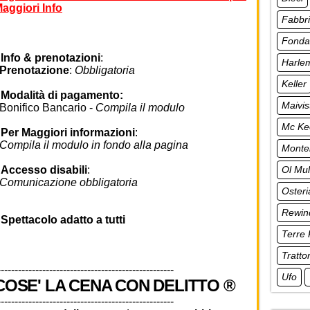
aggiori Info
Fabbr
Fonda
•
Info & prenotazioni
:
Harle
Prenotazione
:
Obbligatoria
Keller
•
Modalità di pagamento:
Maivis
onifico Bancario -
Compila il modulo
Mc Ke
•
Per Maggiori informazioni
:
ompila il modulo in fondo alla pagina
Monte
Ol Mul
•
Accesso disabili
:
omunicazione obbligatoria
Osteri
Rewin
•
Spettacolo adatto a tutti
Terre 
Tratto
---------------------------------------------------
Ufo
COSE' LA CENA CON DELITTO ®
---------------------------------------------------