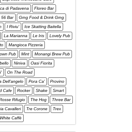
ica di Padavena
Floreo Bar
 56 Bar
Gmg Food & Drink Gmg
m
I Riviu'
Ice Skatting Baitella
La Marianna
Le Iris
Lovely Pub
to
Mangioca Pizzeria
own Pub
Mint
Monangi Brew Pub
bello
Niniva
Oasi Fiorita
i'
On The Road
a Dell'angelo
Pora Ca'
Provino
d Cafe
Rocker
Shake
Smart
Rosse Rifugio
The Hog
Three Bar
ria Cavalleri
Tre Corone
Trex
White Caffè